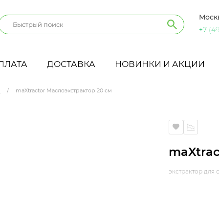
Моск
+7 (49
ПЛАТА
ДОСТАВКА
НОВИНКИ И АКЦИИ
Ы
maXtractor Маслоэкстрактор 20 см
maXtrac
экстрактор для 