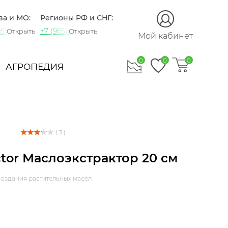
ва и МО:
Регионы РФ и СНГ:
5) 721-60-15
+7 (965) 420-10-10
Открыть
Открыть
Мой кабинет
0
0
0
АГРОПЕДИЯ
( 3 )
tor Маслоэкстрактор 20 см
создания растительных масел