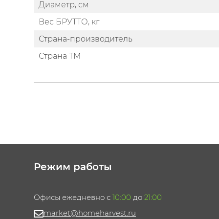
Диаметр, см
Вес БРУТТО, кг
Страна-производитель
Страна ТМ
Режим работы
Офисы ежедневно с
10:00
до
21:00
market@homeharvest.ru