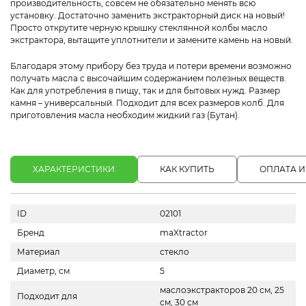
производительность, совсем не обязательно менять всю
установку. Достаточно заменить экстракторный диск на новый!
Просто открутите черную крышку стеклянной колбы масло
экстрактора, вытащите уплотнители и замените камень на новый.
Благодаря этому прибору без труда и потери времени возможно
получать масла с высочайшим содержанием полезных веществ.
Как для употребления в пищу, так и для бытовых нужд. Размер
камня – универсальный. Подходит для всех размеров колб. Для
приготовления масла необходим жидкий газ (Бутан).
ХАРАКТЕРИСТИКИ
КАК КУПИТЬ
ОПЛАТА И
ID
02101
Бренд
maXtractor
Материал
стекло
Диаметр, см
5
маслоэкстракторов 20 см, 25
Подходит для
см, 30 см