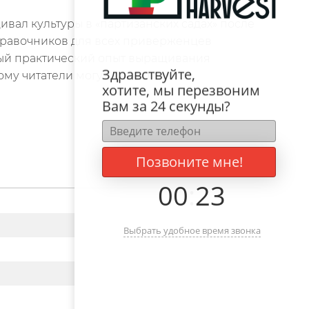
вал культуры в «партизанских садах» после
справочников для всех приверженцев
ьный практический опыт выращивания
Здравствуйте,
рому читатели могут значительно
хотите, мы перезвоним
Вам за 24 секунды?
Позвоните мне!
00
:
23
Выбрать удобное время звонка