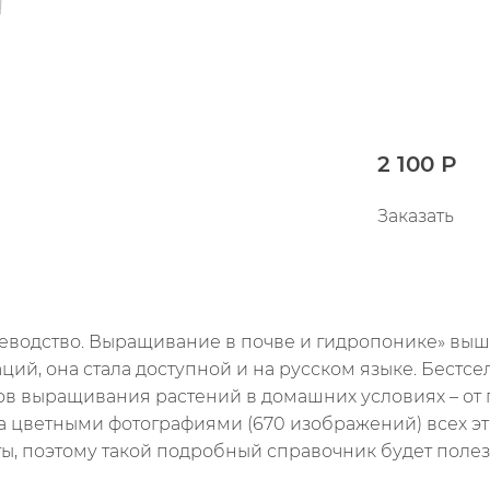
2 100 Р
Заказать
водство. Выращивание в почве и гидропонике» вышла
ий, она стала доступной и на русском языке. Бестсе
в выращивания растений в домашних условиях – от 
а цветными фотографиями (670 изображений) всех эта
ты, поэтому такой подробный справочник будет поле