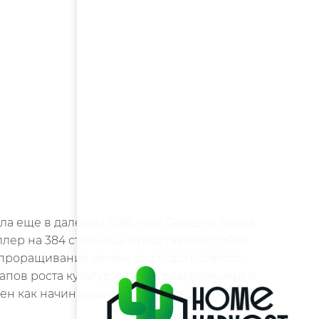
 еще в далеком 1986 году. Сегодня, после
ллер на 384 страницы представляет собой
проращивания семян, до сбора богатого,
пов роста культур, а также диаграммами и
зен как начинающим растениеводам, так и