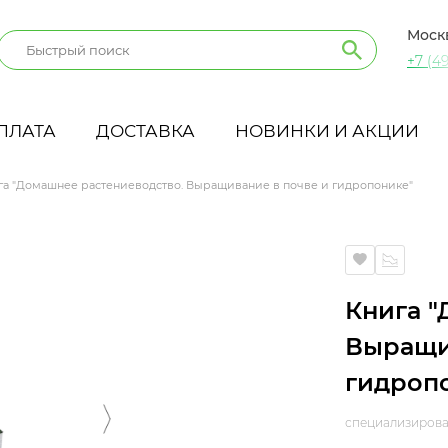
Моск
+7 (49
ПЛАТА
ДОСТАВКА
НОВИНКИ И АКЦИИ
га "Домашнее растениеводство. Выращивание в почве и гидропонике"
ание в почве и гидропонике"
Книга "
Выращи
гидроп
специализирова