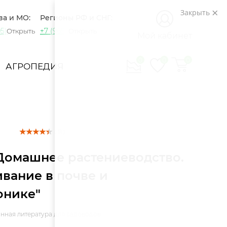
Закрыть
ва и МО:
Регионы РФ и СНГ:
5) 721-60-15
+7 (965) 420-10-10
Открыть
Открыть
Мой кабинет
0
0
0
АГРОПЕДИЯ
( 11 )
Домашнее растениеводство.
вание в почве и
онике"
нная литература для садоводов