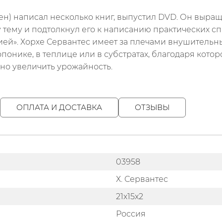
н) написал несколько книг, выпустил DVD. Он выращи
у тему и подтолкнул его к написанию практических 
лией». Хорхе Сервантес имеет за плечами внушител
понике, в теплице или в субстратах, благодаря кото
но увеличить урожайность.
ОПЛАТА И ДОСТАВКА
ОТЗЫВЫ
03958
Х. Сервантес
21х15х2
Россия