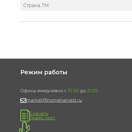
Страна ТМ
Режим работы
Офисы ежедневно с
10:00
до
21:00
market@homeharvest.ru
Скачать
прайс-лист