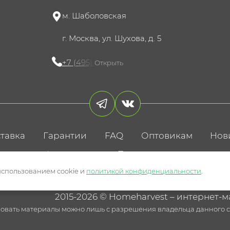
м. Шаболовская
г. Москва, ул. Шухова, д. 5
+7 (495) 721-60-15
Открыть
тавка
Гарантии
FAQ
Оптовикам
Нов
литика конфиденциальности
Пользовательское соглаше
использованием cookie и
политикой конфиденциальности
.
2015-2026 © Homeharvest – интернет-м
овать материалы можно лишь с разрешения владельца данного са