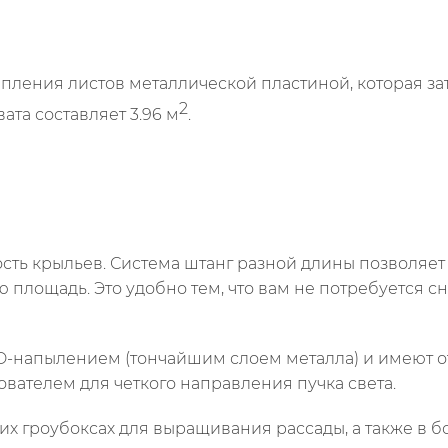
пления листов металлической пластиной, которая з
2
та составляет 3.96 м
.
сть крыльев. Система штанг разной длины позволяет
площадь. Это удобно тем, что вам не потребуется 
-напылением (тончайшим слоем металла) и имеют о
вателем для четкого направления пучка света.
х гроубоксах для выращивания рассады, а также в б