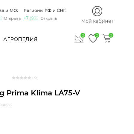
ва и МО:
Регионы РФ и СНГ:
5) 721-60-15
+7 (965) 420-10-10
Открыть
Открыть
Мой кабинет
0
0
0
АГРОПЕДИЯ
( 0 )
g Prima Klima LA75-V
жатель