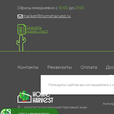
Офисы ежедневно с
10:00
до
21:00
market@homeharvest.ru
Скачать
прайс-лист
Контакты
Реквизиты
Оплата
Дос
По
Пользуясь сайтом вы соглашаетесь с 
Копир
® – зарегистрированный торговый знак
Чат с менеджером