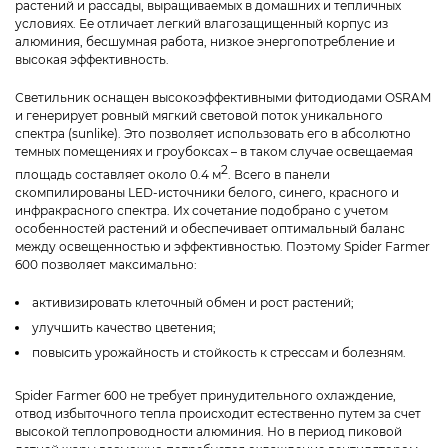
растений и рассады, выращиваемых в домашних и тепличных
условиях. Ее отличает легкий влагозащищенный корпус из
алюминия, бесшумная работа, низкое энергопотребление и
высокая эффективность.
Светильник оснащен высокоэффективными фитодиодами OSRAM
и генерирует ровный мягкий световой поток уникального
спектра (sunlike). Это позволяет использовать его в абсолютно
темных помещениях и гроубоксах – в таком случае освещаемая
2
площадь составляет около 0.4 м
. Всего в панели
скомпилированы LED-источники белого, синего, красного и
инфракрасного спектра. Их сочетание подобрано с учетом
особенностей растений и обеспечивает оптимальный баланс
между освещенностью и эффективностью. Поэтому Spider Farmer
600 позволяет максимально:
активизировать клеточный обмен и рост растений;
улучшить качество цветения;
повысить урожайность и стойкость к стрессам и болезням.
Spider Farmer 600 не требует принудительного охлаждение,
отвод избыточного тепла происходит естественно путем за счет
высокой теплопроводности алюминия. Но в период пиковой