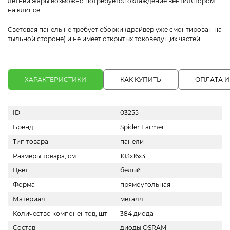
летней жары возможно потребуется охлаждение вентилятором
на клипсе.
Световая панель не требует сборки (драйвер уже смонтирован на
тыльной стороне) и не имеет открытых токоведущих частей.
ХАРАКТЕРИСТИКИ
КАК КУПИТЬ
ОПЛАТА И
ID
03255
Бренд
Spider Farmer
Тип товара
панели
Размеры товара, см
103х16х3
Цвет
белый
Форма
прямоугольная
Материал
металл
Количество компонентов, шт
384 диода
Состав
диоды OSRAM