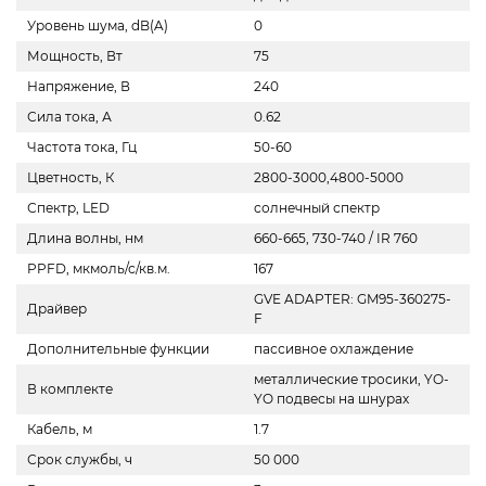
Уровень шума, dB(A)
0
Мощность, Вт
75
Напряжение, В
240
Сила тока, А
0.62
Частота тока, Гц
50-60
Цветность, К
2800-3000,4800-5000
Спектр, LED
солнечный спектр
Длина волны, нм
660-665, 730-740 / IR 760
PPFD, мкмоль/с/кв.м.
167
GVE ADAPTER: GM95-360275-
Драйвер
F
Дополнительные функции
пассивное охлаждение
металлические тросики, YO-
В комплекте
YO подвесы на шнурах
Кабель, м
1.7
Срок службы, ч
50 000