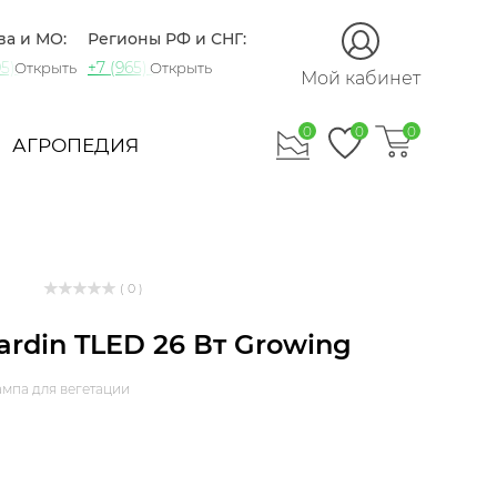
ва и МО:
Регионы РФ и СНГ:
5) 721-60-15
+7 (965) 420-10-10
Открыть
Открыть
Мой кабинет
0
0
0
АГРОПЕДИЯ
( 0 )
Jardin TLED 26 Вт Growing
мпа для вегетации