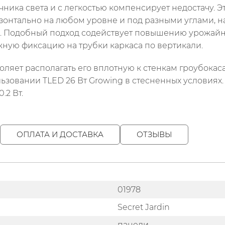
чника света и с легкостью компенсирует недостачу. 
нтально на любом уровне и под разными углами, на
ий. Подобный подход содействует повышению урожа
жную фиксацию на трубки каркаса по вертикали.
яет располагать его вплотную к стенкам гроубокаса
зовании TLED 26 Вт Growing в стесненных условиях. Р
.2 Вт.
ОПЛАТА И ДОСТАВКА
ОТЗЫВЫ
01978
Secret Jardin
панели