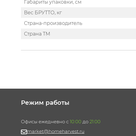
Габариты упаковки, см
Вес БРУТТО, кг
Страна-производитель
Страна ТМ
Режим работы
Офисы ежедневно с
10:00
до
21:00
market@homeharvest.ru