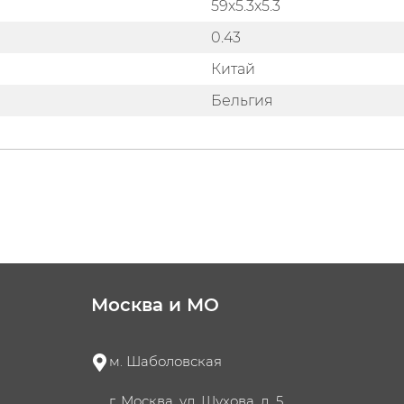
59х5.3х5.3
0.43
Китай
Бельгия
Москва и МО
м. Шаболовская
г. Москва, ул. Шухова, д. 5