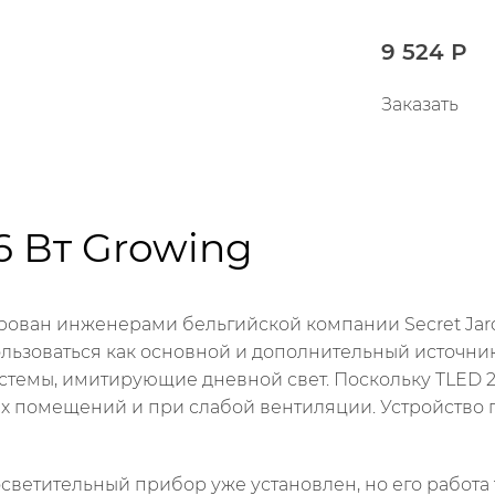
9 524 Р
Заказать
26 Вт Growing
ирован инженерами бельгийской компании Secret Jar
льзоваться как основной и дополнительный источник 
темы, имитирующие дневной свет. Поскольку TLED 26 
х помещений и при слабой вентиляции. Устройство п
осветительный прибор уже установлен, но его работ