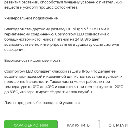
развития растений, способствуя лучшему усвоению питательных
веществ и ускоряя процесс фотосинтеза.
Универсальное подключение:
Благодаря стандартному разъему DC plug 5.5 * 2.1 x 10 мм и
герметичному соединению, Cosmorrow LED совместима с
большинством источников питания на 24 В. Это дает
возможность легко интегрировать её в существующие системы
освещения.
Безопасность и долговечность:
Cosmorrow LED обладает классом защиты IP65, что делает её
водонепроницаемой и идеальной для использования в условиях
повышенной влажности. Также лампа может работать при
температуре от 0°C до 40°C и храниться при температуре от -20°C
до 60°C, что гарантирует её долгий срок службы.
Лампа продается без заводской упаковки.
ХАРАКТЕРИСТИКИ
КАК КУПИТЬ
ОПЛАТА И