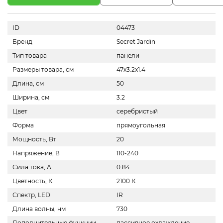
ID
04473
Бренд
Secret Jardin
Тип товара
панели
Размеры товара, см
47х3.2х1.4
Длина, см
50
Ширина, см
3.2
Цвет
серебриcтый
Форма
прямоугольная
Мощность, Вт
20
Напряжение, В
110-240
Сила тока, А
0.84
Цветность, К
2100 К
Спектр, LED
IR
Длина волны, нм
730
Дополнительные функции
пассивное охлаждение