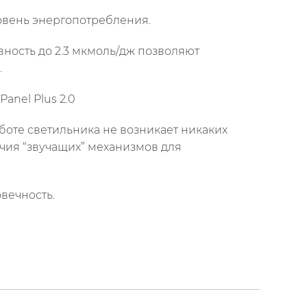
овень энергопотребления.
вность до 2.3 мкмоль/дж позволяют
.
nel Plus 2.0
боте светильника не возникает никаких
чия “звучащих” механизмов для
вечность.