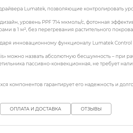
драйвера Lumatek, позволяющие контролировать ур
изайн, уровень PPF 714 мкмоль/с, фотонная эффекти
ми в 1 м², без перегревания растительного покрова
аря инновационному функционалу Lumatek Control Pa
s» можно назвать абсолютную бесшумность – при ра
етильника пассивно-конвекционная, не требует нали
ся компонентов гарантирует его надежность и долго
ОПЛАТА И ДОСТАВКА
ОТЗЫВЫ