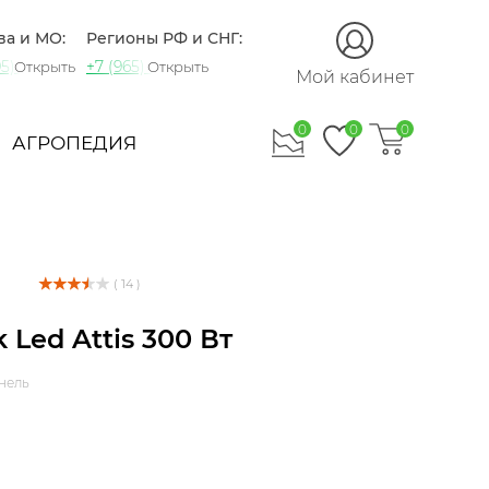
ва и МО:
Регионы РФ и СНГ:
5) 721-60-15
+7 (965) 420-10-10
Открыть
Открыть
Мой кабинет
0
0
0
АГРОПЕДИЯ
( 14 )
 Led Attis 300 Вт
нель