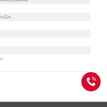
 диммирование
оль/Дж
во