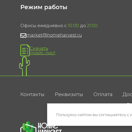
Режим работы
Офисы ежедневно с
10:00
до
21:00
market@homeharvest.ru
Скачать
прайс-лист
Контакты
Реквизиты
Оплата
Дос
По
Пользуясь сайтом вы соглашаетесь с 