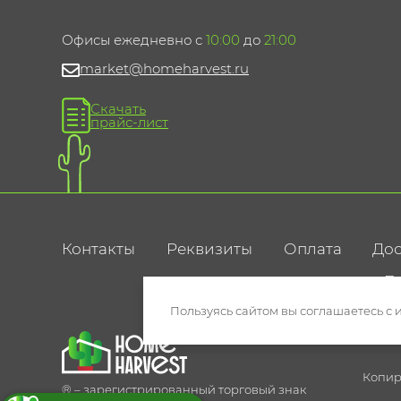
Офисы ежедневно с
10:00
до
21:00
market@homeharvest.ru
Скачать
прайс-лист
Контакты
Реквизиты
Оплата
Дос
По
Пользуясь сайтом вы соглашаетесь с 
Копир
® – зарегистрированный торговый знак