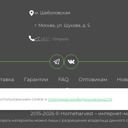
м. Шаболовская
г. Москва, ул. Шухова, д. 5
+7 (495) 721-60-15
Открыть
тавка
Гарантии
FAQ
Оптовикам
Нов
литика конфиденциальности
Пользовательское соглаше
использованием cookie и
политикой конфиденциальности
.
2015-2026 © Homeharvest – интернет-м
овать материалы можно лишь с разрешения владельца данного са