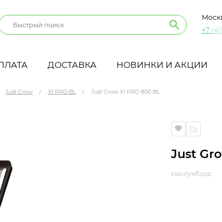
Моск
+7 (49
ПЛАТА
ДОСТАВКА
НОВИНКИ И АКЦИИ
Just Grow
X1 PRO BL
Just Grow X1 PRO 800 BL
Just Gr
квантумборд