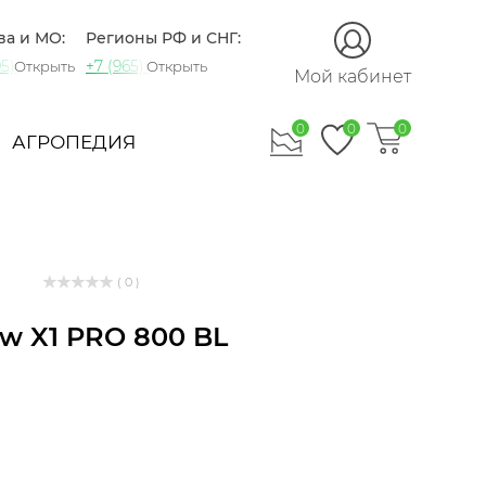
ва и МО:
Регионы РФ и СНГ:
5) 721-60-15
+7 (965) 420-10-10
Открыть
Открыть
Мой кабинет
0
0
0
АГРОПЕДИЯ
( 0 )
ow X1 PRO 800 BL