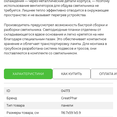
охлаждения — через металлические детали корпуса, — поэтому
использование вентиляторов для обдува светильника не
требуется. Лишнее тепло эффективно отводится в окружающее
пространство и не вызывает перегрев устройства.
Производитель предусмотрел возможность быстрой сборки и
разборки светильника. Светодиодные планки отделены от
складывающегося вдвое основания и легко крепятся на нем
благодаря специальным пазам. Это обеспечивает компактное
хранение и облегчает транспортировку лампы. Для монтажа в
гроубоксе разработана система подвесов и тросов, они
поставляются в комплекте со светильником.
ХАРАКТЕРИСТИКИ
КАК КУПИТЬ
ОПЛАТА И
ID
04173
Бренд
GreatPhar
Тип товара
панели
Размеры товара, см
116.7х59.1х5.9