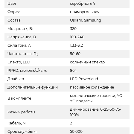
Цвет
серебристый
Форма
прямоугольная
Состав
Osram, Samsung
Мощность, Вт
320
Напряжение, В
100-240
Сила тока, А
1.33-3.2
Частота тока, Гц
50-60
Спектр, LED
солнечный спектр
PPFD, мкмоль/с/кв.м.
864
Драйвер
LED Powerland
Дополнительные функции
пассивное охлаждение
металлические тросики, YO-
В комплекте
YO подвесы
диммирование: 0-25-50-75-
Режим работы
100%
Кабель, м
2
Срок службы, ч
50 000