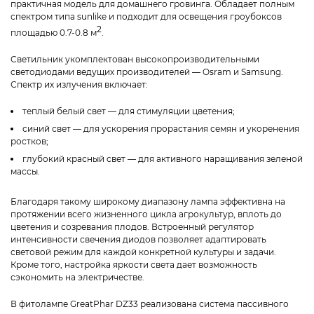
практичная модель для домашнего гровинга. Обладает полным
спектром типа sunlike и подходит для освещения гроубоксов
2
площадью 0.7-0.8 м
.
Светильник укомплектован высокопроизводительными
светодиодами ведущих производителей — Osram и Samsung.
Спектр их излучения включает:
теплый белый свет — для стимуляции цветения;
синий свет — для ускорения прорастания семян и укоренения
ростков;
глубокий красный свет — для активного наращивания зеленой
массы.
Благодаря такому широкому диапазону лампа эффективна на
протяжении всего жизненного цикла агрокультур, вплоть до
цветения и созревания плодов. Встроенный регулятор
интенсивности свечения диодов позволяет адаптировать
световой режим для каждой конкретной культуры и задачи.
Кроме того, настройка яркости света дает возможность
сэкономить на электричестве.
В фитолампе GreatPhar DZ33 реализована система пассивного