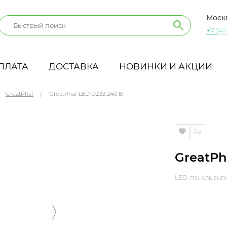
Моск
+7 (49
ПЛАТА
ДОСТАВКА
НОВИНКИ И АКЦИИ
GreatPhar
GreatPhar LED DZ32 240 Вт
GreatPh
LED-панель sunl