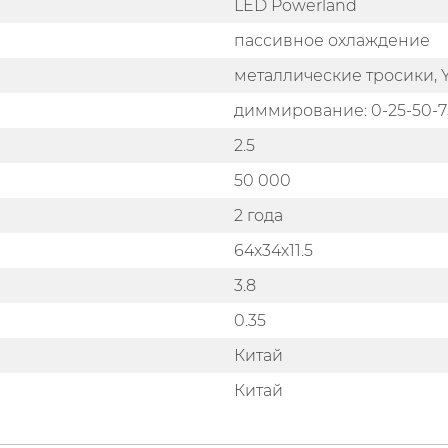
LED Powerland
пассивное охлаждение
металлические тросики,
диммирование: 0-25-50-7
2.5
50 000
2 года
64х34х11.5
3.8
0.35
Китай
Китай