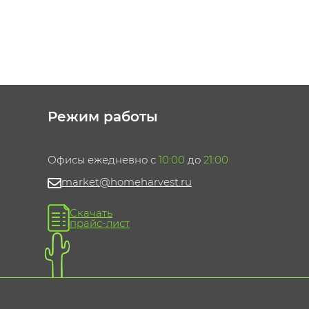
Режим работы
Офисы ежедневно с
10:00
до
21:00
market@homeharvest.ru
Скачать
прайс-лист