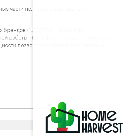
ьные части полностью защищены от
х брендов ("LEDSTAR", "SAMSUNG",
ной работы. Поток фотонов в диапазоне 700
ности позволяет создавать для растений
.