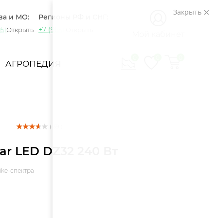
Закрыть
ва и МО:
Регионы РФ и СНГ:
5) 721-60-15
+7 (965) 420-10-10
Открыть
Открыть
Мой кабинет
0
0
0
АГРОПЕДИЯ
( 39 )
ar LED DZ32 240 Вт
ike-спектра