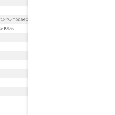
 YO-YO подвесы
5-100%