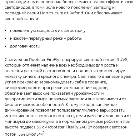
производитель использовал более семисот высокоэффективных
светодиодов, в том числе нового поколения Samsung и
последней серии Horticulture от Refond. Они обеспечивают
световой панели:
повышенную мощность и светоотдачу;
низкотемпературный режим работы;
долговечность.
Светильник Rootster FireFly генерирует световой поток IRUVS,
который отличает наличие всех необходимых для роста и
цветения растений световых волн и полностью компенсирует
нехватку синего и красного спектра. Свет такого диапазона уже
успел прекрасно зарекомендовать себя в гровинге,
ситифермерстве и прогрессивном растениеводстве,
обеспечивает высокие показатели урожайности и
декоративности выращиваемых растений вне зависимости от
биологических особенностей. К тому же одноканальное
диммирование позволяет пользователям легко варьировать
интенсивность светового потока путем изменения мощности от
минимума до максимума, а в нормальном режиме работы и при
высоте подвеса 30 см Rootster FireFly 240 Вт создает световой
2
поток 1564 μмоль/м
.