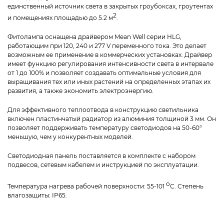
единственный источник света в закрытых гроубоксах, гроутентах
2
и помещениях площадью до 5.2 м
.
Фитолампа оснащена драйвером Mean Well серии HLG,
работающим при 120, 240 и 277 V переменного тока. Это делает
возможным ее применение в коммерческих установках. Драйвер
имеет функцию регулирования интенсивности света в интервале
от 1 до 100% и позволяет создавать оптимальные условия для
выращивания тех или иных растений на определенных этапах их
развития, а также экономить электроэнергию.
Для эффективного теплоотвода в конструкцию светильника
включен пластинчатый радиатор из алюминия толщиной 3 мм. Он
позволяет поддерживать температуру светодиодов на 50-60°
меньшую, чем у конкурентных моделей.
Светодиодная панель поставляется в комплекте с набором
подвесов, сетевым кабелем и инструкцией по эксплуатации.
о
Температура нагрева рабочей поверхности: 55-101
С. Степень
влагозащиты: IP65.