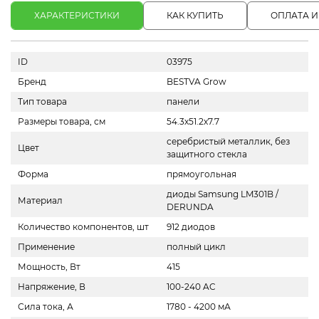
ХАРАКТЕРИСТИКИ
КАК КУПИТЬ
ОПЛАТА И
ID
03975
Бренд
BESTVA Grow
Тип товара
панели
Размеры товара, см
54.3х51.2х7.7
серебристый металлик, без
Цвет
защитного стекла
Форма
прямоугольная
диоды Samsung LM301B /
Материал
DERUNDA
Количество компонентов, шт
912 диодов
Применение
полный цикл
Мощность, Вт
415
Напряжение, В
100-240 AC
Сила тока, А
1780 - 4200 мА