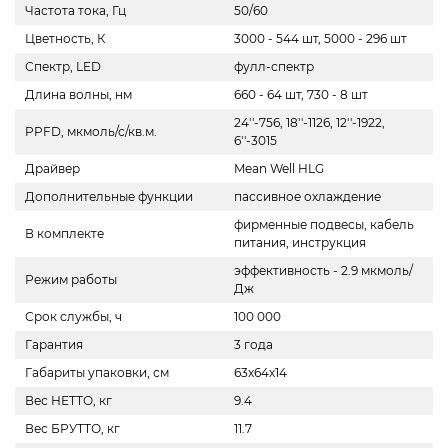
Частота тока, Гц
50/60
Цветность, К
3000 - 544 шт, 5000 - 296 шт
Спектр, LED
фулл-спектр
Длина волны, нм
660 - 64 шт, 730 - 8 шт
24''-756, 18''-1126, 12''-1922,
PPFD, мкмоль/с/кв.м.
6''-3015
Драйвер
Mean Well HLG
Дополнительные функции
пассивное охлаждение
фирменные подвесы, кабель
В комплекте
питания, инструкция
эффективность - 2.9 мкмоль/
Режим работы
Дж
Срок службы, ч
100 000
Гарантия
3 года
Габариты упаковки, см
63х64х14
Вес НЕТТО, кг
9.4
Вес БРУТТО, кг
11.7