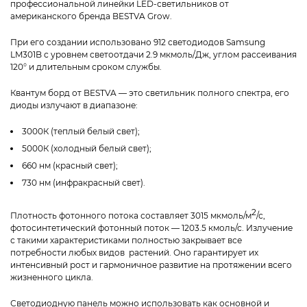
профессиональной линейки LED-светильников от
американского бренда BESTVA Grow.
При его создании использовано 912 светодиодов Samsung
LM301B с уровнем светоотдачи 2.9 мкмоль/Дж, углом рассеивания
120° и длительным сроком службы.
Квантум борд от BESTVA — это светильник полного спектра, его
диоды излучают в диапазоне:
3000К (теплый белый свет);
5000К (холодный белый свет);
660 нм (красный свет);
730 нм (инфракрасный свет).
2
Плотность фотонного потока составляет 3015 мкмоль/м
/с,
фотосинтетический фотонный поток — 1203.5 кмоль/с. Излучение
с такими характеристиками полностью закрывает все
потребности любых видов растений. Оно гарантирует их
интенсивный рост и гармоничное развитие на протяжении всего
жизненного цикла.
Светодиодную панель можно использовать как основной и