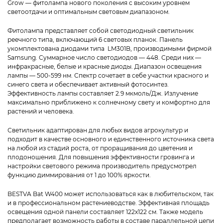
Grow — фитолампа нового поколения с высоким уровнем
светоотдачи и оптимальным световым диапазоном.
Фитолампа представляет собой светодиодный светильник
реечного типа, включающий 6 световых планок. Панель
укомплектована диодами типа LM301B, производимыми фирмой
Samsung. Суммарное число светодиодов — 448. Среди них —
инфракрасные, белые и красные диоды. Диапазон освещения
лампы — 500-599 нм. Спектр сочетает в себе участки красного и
синего света и обеспечивает активный фотосинтез.
Эффективность лампы составляет 2.9 мкмоль/Дж. Излучение
максимально приближено к солнечному свету и комфортно для
растений и человека.
Светильник адаптирован для любых видов агрокультур и
подходит в качестве основного и единственного источника света
на любой из стадий роста, от проращивания до цветения и
плодоношения. Для повышения эффективности гровинга и
настройки светового режима производитель предусмотрел
функцию диммирования от 1 до 100% яркости.
BESTVA Bat W400 может использоваться как в любительском, так
и в профессиональном растениеводстве. Эффективная площадь
освещения одной панели составляет 122х122 см. Также модель
предполагает возможность работы в составе параллельной цепи