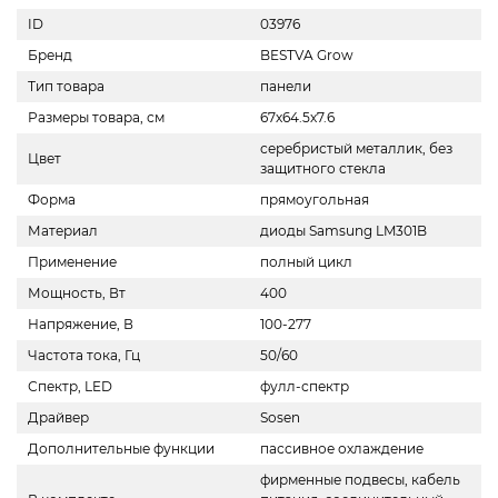
ID
03976
Бренд
BESTVA Grow
Тип товара
панели
Размеры товара, см
67х64.5х7.6
серебристый металлик, без
Цвет
защитного стекла
Форма
прямоугольная
Материал
диоды Samsung LM301B
Применение
полный цикл
Мощность, Вт
400
Напряжение, В
100-277
Частота тока, Гц
50/60
Спектр, LED
фулл-спектр
Драйвер
Sosen
Дополнительные функции
пассивное охлаждение
фирменные подвесы, кабель