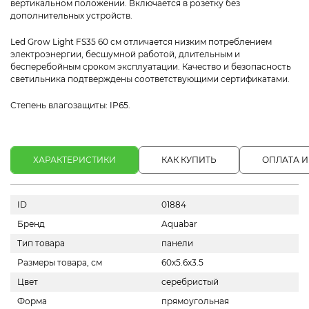
вертикальном положении. Включается в розетку без
дополнительных устройств.
Led Grow Light FS35 60 см отличается низким потреблением
электроэнергии, бесшумной работой, длительным и
бесперебойным сроком эксплуатации. Качество и безопасность
светильника подтверждены соответствующими сертификатами.
Степень влагозащиты: IP65.
ХАРАКТЕРИСТИКИ
КАК КУПИТЬ
ОПЛАТА И
ID
01884
Бренд
Aquabar
Тип товара
панели
Размеры товара, см
60х5.6х3.5
Цвет
серебристый
Форма
прямоугольная