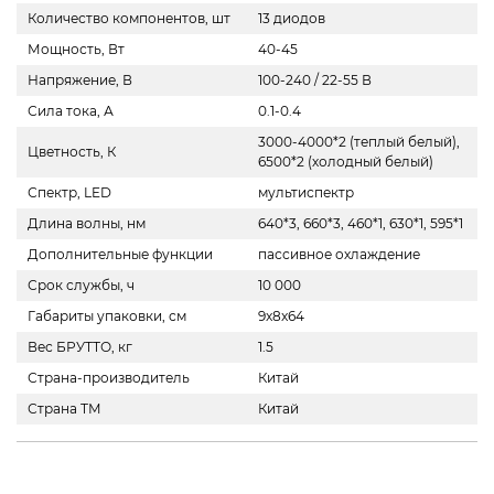
Количество компонентов, шт
13 диодов
Мощность, Вт
40-45
Напряжение, В
100-240 / 22-55 В
Сила тока, А
0.1-0.4
3000-4000*2 (теплый белый),
Цветность, К
6500*2 (холодный белый)
Спектр, LED
мультиспектр
Длина волны, нм
640*3, 660*3, 460*1, 630*1, 595*1
Дополнительные функции
пассивное охлаждение
Срок службы, ч
10 000
Габариты упаковки, см
9x8x64
Вес БРУТТО, кг
1.5
Страна-производитель
Китай
Страна ТМ
Китай