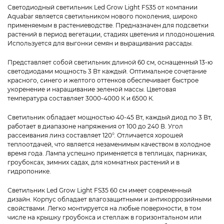
Светодиодный светильник Led Grow Light FS35 от компании
Aquabar является светильником нового поколения, широко
применяемым в растениеводстве. Предназначен для подсветки
растений в период вегетации, стадиях цветения и плодоношения.
Используется для выгонки семян и выращивания рассады.
Представляет собой светильник длиной 60 см, оснащенный 13-ю
светодиодами мощность 3 Вт каждый. Оптимальное сочетание
красного, синего и желтого оттенков обеспечивает быстрое
укоренение и наращивание зеленой массы. Цветовая
температура составляет 3000-4000 К и 6500 К.
Светильник обладает мощностью 40-45 Вт, каждый диод по 3 Вт,
работает в диапазоне напряжения от 100 до 240 В. Угол
рассеивания линз составляет 120°. Отличается хорошей
теплоотдачей, что является незаменимым качеством в холодное
время года. Лампа успешно применяется в теплицах, парниках,
гроубоксах, зимних садах, для комнатных растений и в
гидропонике.
Светильник Led Grow Light FS35 60 см имеет современный
дизайн. Корпус обладает влагозащитными и антикоррозийными
свойствами. Легко монтируется на любые поверхности, в том
числе на крышку гроубокса и стеллаж в горизонтальном или