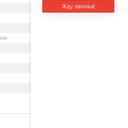
Жду звонка!
еля