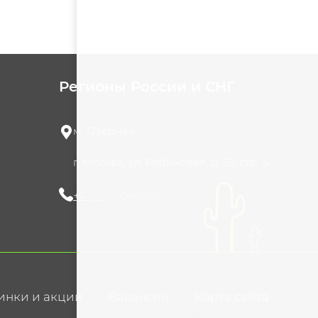
Регионы России и СНГ
м. Озерная
г. Москва, ул. Рябиновая, д. 55, стр. 4
+7 (965) 420-10-10
Открыть
инки и акции
Вакансии
Карта сайта