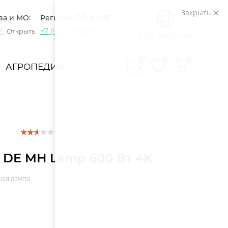
Закрыть
ва и МО:
Регионы РФ и СНГ:
5) 721-60-15
+7 (965) 420-10-10
Открыть
Открыть
Мой кабинет
0
0
0
АГРОПЕДИЯ
( 3 )
 DE MH Lamp 600 Вт 4K
ная лампа