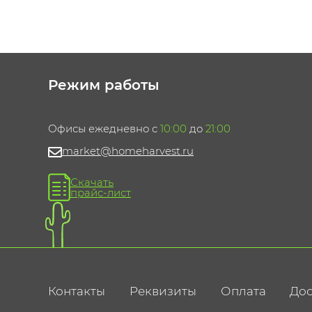
Режим работы
Офисы ежедневно с
10:00
до
21:00
market@homeharvest.ru
Скачать
прайс-лист
Контакты
Реквизиты
Оплата
Дос