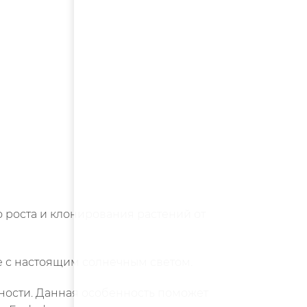
о роста и клонирования растений от
е с настоящим солнечным светом.
чности. Данная особенность поможет