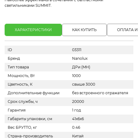
светильниками SUMMIT.
ХАРАКТЕРИСТИКИ
КАК КУПИТЬ
ОПЛАТА И
ID
03311
Бренд
Nanolux
Тип товара
ДРи (MH)
Мощность, Вт
1000
Цветность, К
свыше 3000
Дополнительные функции
без встроенного отражателя
Срок службы, ч
20000
Гарантия
1 год
Габариты упаковки, см
41х6х6
Вес БРУТТО, кг
0.46
Страна-производитель
Китай