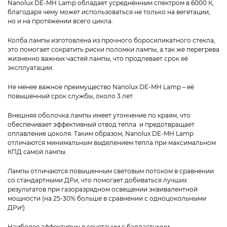
Nanolux DE-MH Lamp обладает усреднённым спектром в 6000 К,
благодаря чему может использоваться не только на вегетации,
но и на протяжении всего цикла.
Колба лампы изготовлена из прочного боросиликатного стекла,
это помогает сократить риски поломки лампы, а так же перегрева
жизненно важных частей лампы, что продлевает срок её
эксплуатации.
Не менее важное преимущество Nanolux DE-MH Lamp – её
повышенный срок службы, около 3 лет.
Внешняя оболочка лампы имеет утончение по краям, что
обеспечивает эффективный отвод тепла и предотвращает
оплавление цоколя. Таким образом, Nanolux DE-MH Lamp
отличаются минимальным выделением тепла при максимальном
КПД самой лампы.
Лампы отличаются повышенным световым потоком в сравнении
со стандартными ДРи, что помогает добиваться лучших
результатов при газоразрядном освещении эквивалентной
мощности (на 25-30% больше в сравнении с одноцокольными
ДРи!)
Наиболее эффективны в сочетании с балластными