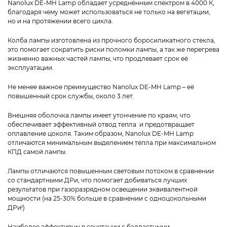
Nanolux DE-MH Lamp обладает усреднённым спектром в 4000 К,
благодаря чему может использоваться не только на вегетации,
но и на протяжении всего цикла.
Колба лампы изготовлена из прочного боросиликатного стекла,
это помогает сократить риски поломки лампы, а так же перегрева
жизненно важных частей лампы, что продлевает срок её
эксплуатации.
Не менее важное преимущество Nanolux DE-MH Lamp – её
повышенный срок службы, около 3 лет.
Внешняя оболочка лампы имеет утончение по краям, что
обеспечивает эффективный отвод тепла и предотвращает
оплавление цоколя. Таким образом, Nanolux DE-MH Lamp
отличаются минимальным выделением тепла при максимальном
КПД самой лампы.
Лампы отличаются повышенным световым потоком в сравнении
со стандартными ДРи, что помогает добиваться лучших
результатов при газоразрядном освещении эквивалентной
мощности (на 25-30% больше в сравнении с одноцокольными
ДРи!)
Наиболее эффективны в сочетании с балластными