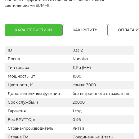
светильниками SUMMIT.
ХАРАКТЕРИСТИКИ
КАК КУПИТЬ
ОПЛАТА И
ID
03312
Бренд
Nanolux
Тип товара
ДРи (MH)
Мощность, Вт
1000
Цветность, К
свыше 3000
Дополнительные функции
без встроенного отражателя
Срок службы, ч
20000
Гарантия
1 год
Вес БРУТТО, кг
0.46
Страна-производитель
Китай
Страна ТМ
Соединенные Штаты