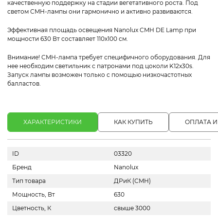
качественную поддержку на стадии вегетативного роста. Под
светом CMH-лампы они гармонично и активно развиваются.
Эффективная площадь освещения Nanolux CMH DE Lamp при
мощности 630 Вт составляет 110х100 см.
Внимание! CMH-лампа требует специфичного оборудования. Для
нее необходим светильник с патронами под цоколи K12x30s.
Запуск лампы возможен только с помощью низкочастотных
балластов.
ХАРАКТЕРИСТИКИ
КАК КУПИТЬ
ОПЛАТА И
ID
03320
Бренд
Nanolux
Тип товара
ДРиК (СMH)
Мощность, Вт
630
Цветность, К
свыше 3000