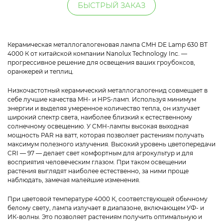
БЫСТРЫЙ ЗАКАЗ
Керамическая металлогалогеновая лампа CMH DE Lamp 630 ВТ
4000 К от китайской компании Nanolux Technology Inc. —
прогрессивное решение для освещения ваших гроубоксов,
оранжерей и теплиц.
Низкочастотный керамический металлогалогенид совмещает в
себе лучшие качества MH- и HPS-ламп. Используя минимум
энергии и выделяя умеренное количество тепла, он излучает
широкий спектр света, наиболее близкий к естественному
солнечному освещению. У CMH-лампы высокая выходная
мощность PAR на ватт, которая позволяет растениям получать
максимум полезного излучения. Высокий уровень цветопередачи
CRI — 97 — делает свет комфортным для агрокультур и для
восприятия человеческим глазом. При таком освещении
растения выглядят наиболее естественно, за ними проще
наблюдать, замечая малейшие изменения.
При цветовой температуре 4000 К, соответствующей обычному
белому свету, лампа излучает в диапазоне, включающем УФ- и
ИК-волны. Это позволяет растениям получить оптимальную и