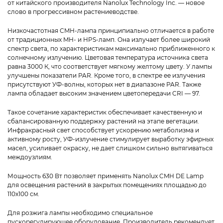
от китайского производителя Nanolux Technology Inc. — новое
слово в прогрессивном растениеводстве.
Низкочастотная CMH-лампа принципиально отличается в работе
от традиционных MH- и HPS-ламп. Она излучает более широкий
спектр света, по характеристикам максимально приближенного к
солнечному излучению. Цветовая температура источника света
равна 3000 К, что соответствует мягкому желтому цвету. У лампы
улучшены показатели PAR. Кроме того, в спектре ее излучения
присутствуют УФ-волны, которых нет в диапазоне PAR. Также
лампа обладает высоким значением цветопередачи CRI — 97.
Такое сочетание характеристик обеспечивает качественную и
сбалансированную поддержку растений на этапе вегетации.
Инфракрасный свет способствует ускорению метаболизма и
активному росту, УФ-излучение стимулирует выработку эфирных
масел, усиливает окраску, не дает слишком сильно вытягиваться
междоузлиям.
Мощность 630 Вт позволяет применять Nanolux CMH DE Lamp
для освещения растений в закрытых помещениях площадью до
110х100 см.
Для розжига лампы необходимо специальное
пускорегулирующее оборудование. Производитель рекомендует