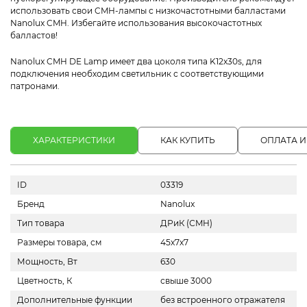
использовать свои CMH-лампы с низкочастотными балластами
Nanolux CMH. Избегайте использования высокочастотных
балластов!
Nanolux CMH DE Lamp имеет два цоколя типа K12x30s, для
подключения необходим светильник с соответствующими
патронами.
ХАРАКТЕРИСТИКИ
КАК КУПИТЬ
ОПЛАТА И
ID
03319
Бренд
Nanolux
Тип товара
ДРиК (СMH)
Размеры товара, см
45х7х7
Мощность, Вт
630
Цветность, К
свыше 3000
Дополнительные функции
без встроенного отражателя