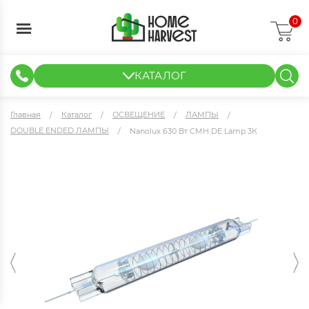
0
КАТАЛОГ
ГИДРОПОНИКА И АЭРОПОНИКА
ИЗМЕРИТЕЛЬНЫЕ ПРИБОРЫ
ТЕНТЫ И ГОТОВЫЕ РЕШЕНИЯ
КЛОНИРОВАНИЕ И РАССАДА
Главная
Каталог
ОСВЕЩЕНИЕ
ЛАМПЫ
DOUBLE ENDED ЛАМПЫ
Nanolux 630 Вт CMH DE Lamp 3К
Nanolux 630 Вт CMH DE Lamp 3К