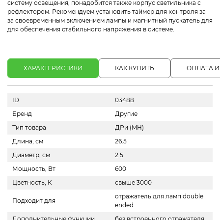
систему освещения, понадобится также корпус светильника с
рефлектором. Рекомендуем установить таймер для контроля за
за своевременным включением лампы и магнитный пускатель для
для обеспечения стабильного напряжения в системе.
ХАРАКТЕРИСТИКИ
КАК КУПИТЬ
ОПЛАТА И
ID
03488
Бренд
Другие
Тип товара
ДРи (MH)
Длина, см
26.5
Диаметр, см
2.5
Мощность, Вт
600
Цветность, К
свыше 3000
отражатель для ламп double
Подходит для
ended
Дополнительные функции
без встроенного отражателя