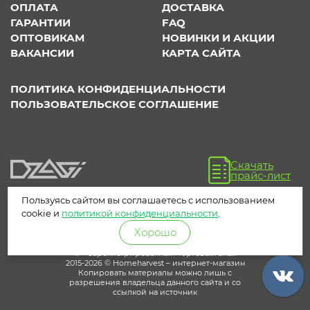
ОПЛАТА
ДОСТАВКА
ГАРАНТИИ
FAQ
ОПТОВИКАМ
НОВИНКИ И АКЦИИ
ВАКАНСИИ
КАРТА САЙТА
ПОЛИТИКА КОНФИДЕНЦИАЛЬНОСТИ
ПОЛЬЗОВАТЕЛЬСКОЕ СОГЛАШЕНИЕ
Скачать
прайс-лист
Пользуясь сайтом вы соглашаетесь с использованием
cookie и
политикой конфиденциальности
.
Хорошо
® – зарегистрированный торговый знак
2015-2026 © Homeharvest – интернет-магазин
Копировать материалы можно лишь с
разрешения владельца данного сайта и со
ссылкой на источник