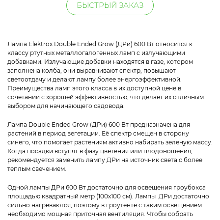
БЫСТРЫЙ ЗАКАЗ
Лампа Elektrox Double Ended Grow (ДРи) 600 Вт относится к
классу ртутных металлогалогенных ламп с излучающими
добавками. Излучающие добавки находятся в газе, котором
заполнена колба; они выравнивают спектр, повышают
светоотдачу и делают лампу более энергоэффективной.
Преимущества ламп этого класса в их доступной цене в
сочетании с хорошей эффективностью, что делает их отличным
выбором для начинающего садовода.
Лампа Double Ended Grow (ДРи) 600 Вт предназначена для
растений в период вегетации. Её спектр смещен в сторону
синего, что помогает растениям активно набирать зеленую массу.
Когда посадки вступят в фазу цветения или плодоношения,
рекомендуется заменить лампу ДРи на источник света с более
теплым свечением.
Одной лампы ДРи 600 Вт достаточно для освещения гроубокса
площадью квадратный метр (100х100 см). Лампы ДРи достаточно
сильно нагреваются, поэтому в гроутенте с таким освещением
необходимо мощная приточная вентиляция. Чтобы собрать