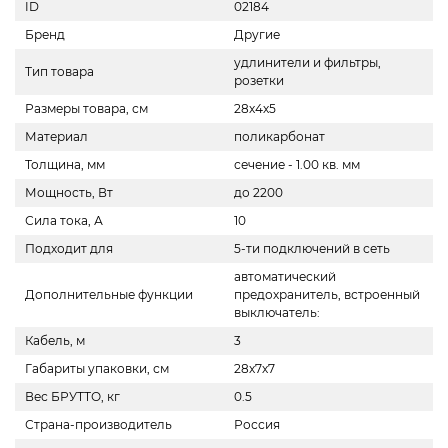
ID
02184
Бренд
Другие
удлинители и фильтры,
Тип товара
розетки
Размеры товара, см
28х4х5
Материал
поликарбонат
Толщина, мм
сечение - 1.00 кв. мм
Мощность, Вт
до 2200
Сила тока, А
10
Подходит для
5-ти подключений в сеть
автоматический
Дополнительные функции
предохранитель, встроенный
выключатель:
Кабель, м
3
Габариты упаковки, см
28х7х7
Вес БРУТТО, кг
0.5
Страна-производитель
Россия