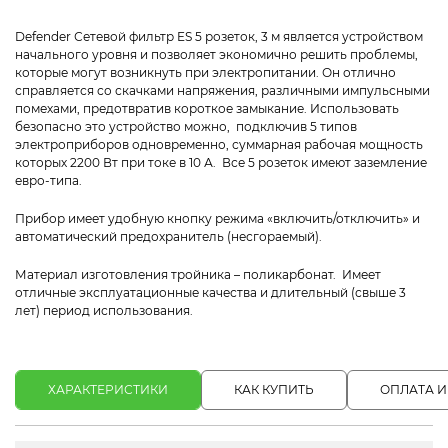
Defender Сетевой фильтр ES 5 розеток, 3 м является устройством
начального уровня и позволяет экономично решить проблемы,
которые могут возникнуть при электропитании. Он отлично
справляется со скачками напряжения, различными импульсными
помехами, предотвратив короткое замыкание. Использовать
безопасно это устройство можно, подключив 5 типов
электроприборов одновременно, суммарная рабочая мощность
которых 2200 Вт при токе в 10 А. Все 5 розеток имеют заземление
евро-типа.
Прибор имеет удобную кнопку режима «включить/отключить» и
автоматический предохранитель (несгораемый).
Материал изготовления тройника – поликарбонат. Имеет
отличные эксплуатационные качества и длительный (свыше 3
лет) период использования.
ХАРАКТЕРИСТИКИ
КАК КУПИТЬ
ОПЛАТА И