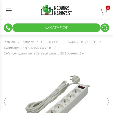
0
КАТАЛОГ
ГИДРОПОНИКА И АЭРОПОНИКА
ИЗМЕРИТЕЛЬНЫЕ ПРИБОРЫ
ТЕНТЫ И ГОТОВЫЕ РЕШЕНИЯ
КЛОНИРОВАНИЕ И РАССАДА
Главная
Каталог
ОСВЕЩЕНИЕ
КОМПЛЕКТУЮЩИЕ
Удлинители и фильтры, розетки
Defender Удлинитель Сетевой фильтр ES 5 розеток, 3 м
Defender Удлинитель Сетевой фильтр ES 5 розеток, 3 м