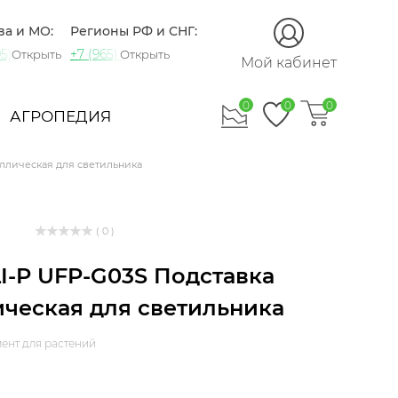
ва и МО:
Регионы РФ и СНГ:
5) 721-60-15
+7 (965) 420-10-10
Открыть
Открыть
Мой кабинет
0
0
0
АГРОПЕДИЯ
аллическая для светильника
( 0 )
LI-P UFP-G03S Подставка
ческая для светильника
ент для растений