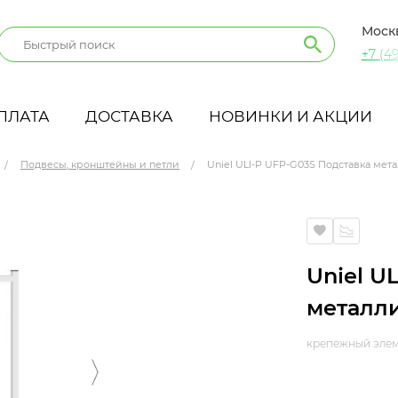
Моск
+7 (49
ПЛАТА
ДОСТАВКА
НОВИНКИ И АКЦИИ
Подвесы, кронштейны и петли
Uniel ULI-P UFP-G03S Подставка мет
ая для светильника
Uniel U
металли
крепежный элем