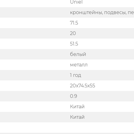
Uniel
кронштейны, подвесы, п
71.5
20
51.5
белый
металл
1 год
20х74.5х55
0.9
Китай
Китай