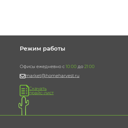
Режим работы
Офисы ежедневно с
10:00
до
21:00
market@homeharvest.ru
Скачать
прайс-лист