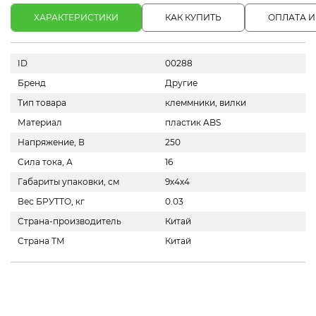
ХАРАКТЕРИСТИКИ
КАК КУПИТЬ
ОПЛАТА И
ID
00288
Бренд
Другие
Тип товара
клеммники, вилки
Материал
пластик ABS
Напряжение, В
250
Сила тока, А
16
Габариты упаковки, см
9х4х4
Вес БРУТТО, кг
0.03
Страна-производитель
Китай
Страна ТМ
Китай