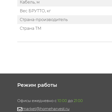
Кабель, м
Вес БРУТТО, кг
Страна-производитель
Страна ТМ
Режим работы
Офисы ежедневно с
10:00
до
21:00
market@homeharvest.ru