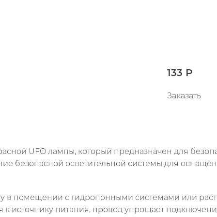
133 Р
Заказать
красной UFO лампы, который предназначен для безоп
ание безопасной осветительной системы для оснаще
у в помещении с гидропонными системами или раст
 к источнику питания, провод упрощает подключение