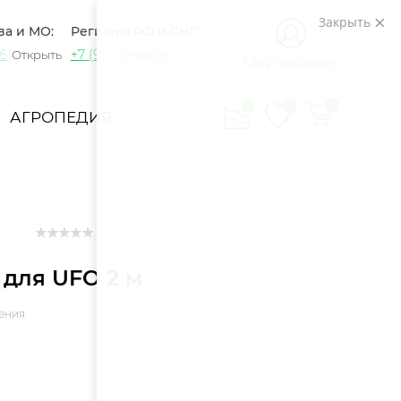
Закрыть
ва и МО:
Регионы РФ и СНГ:
5) 721-60-15
+7 (965) 420-10-10
Открыть
Открыть
Мой кабинет
0
0
0
АГРОПЕДИЯ
( 0 )
для UFO 2 м
ения