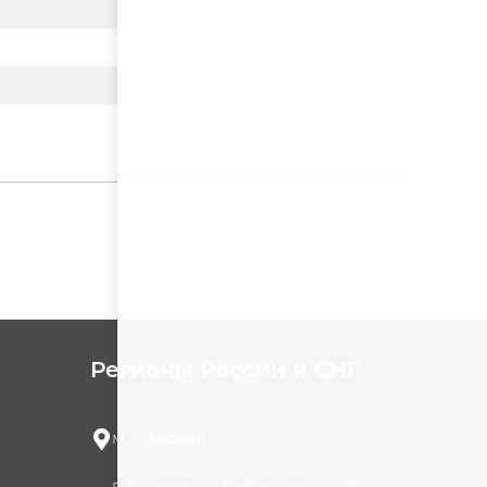
Регионы России и СНГ
м. Озерная
г. Москва, ул. Рябиновая, д. 55, стр. 4