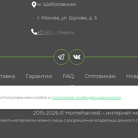
м. Шаболовская
г. Москва, ул. Шухова, д. 5
+7 (495) 721-60-15
Открыть
тавка
Гарантии
FAQ
Оптовикам
Нов
литика конфиденциальности
Пользовательское соглаше
использованием cookie и
политикой конфиденциальности
.
2015-2026 © Homeharvest – интернет-м
овать материалы можно лишь с разрешения владельца данного са