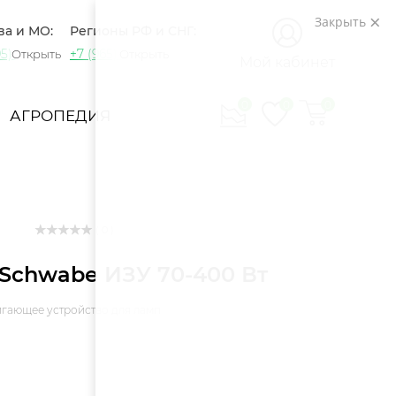
Закрыть
ва и МО:
Регионы РФ и СНГ:
5) 721-60-15
+7 (965) 420-10-10
Открыть
Открыть
Мой кабинет
0
0
0
АГРОПЕДИЯ
( 0 )
 Schwabe ИЗУ 70-400 Вт
гающее устройство для ламп