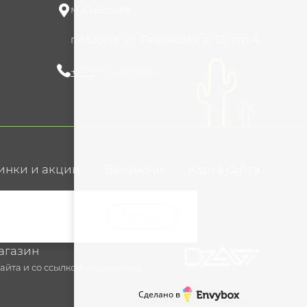
м. Озерная
г. Москва, ул. Рябиновая, д. 55, стр. 4
+7 (965) 420-10-10
Открыть
инки и акции
Вакансии
Карта сайта
ние
Хорошо
агазин
йта и со ссылкой на источник
Сделано в