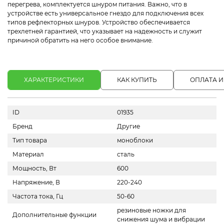
перегрева, комплектуется шнуром питания. Важно, что в
устройстве есть универсальное гнездо для подключения всех
типов рефлекторных шнуров. Устройство обеспечивается
трехлетней гарантией, что указывает на надежность и служит
причиной обратить на него особое внимание.
ХАРАКТЕРИСТИКИ
КАК КУПИТЬ
ОПЛАТА И
ID
01935
Бренд
Другие
Тип товара
моноблоки
Материал
сталь
Мощность, Вт
600
Напряжение, В
220-240
Частота тока, Гц
50-60
резиновые ножки для
Дополнительные функции
снижения шума и вибрации