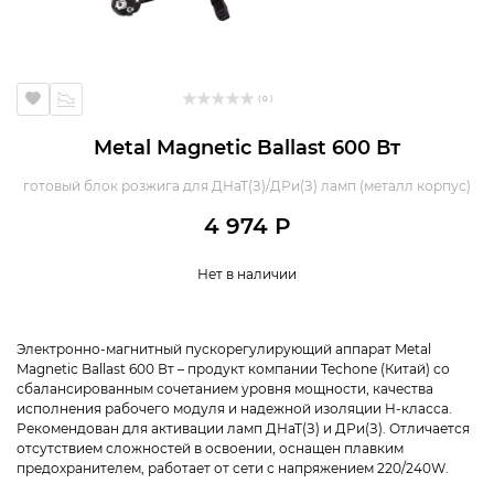
( 0 )
Metal Magnetic Ballast 600 Вт
готовый блок розжига для ДНаТ(З)/ДРи(З) ламп (металл корпус)
4 974 Р
Нет в наличии
Электронно-магнитный пускорегулирующий аппарат Metal
Magnetic Ballast 600 Вт – продукт компании Techone (Китай) со
сбалансированным сочетанием уровня мощности, качества
исполнения рабочего модуля и надежной изоляции H-класса.
Рекомендован для активации ламп ДНаТ(З) и ДРи(З). Отличается
отсутствием сложностей в освоении, оснащен плавким
предохранителем, работает от сети с напряжением 220/240W.