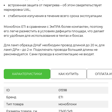
встроенная защита от перегрева – об этом свидетельствует
маркировка UAL;
стабильное излучения в течение всего срока эксплуатации.
Моноблок ETI в сравнении с ЭмПРА более компактен, поэтому
его легче разместить в условиях дефицита площади, что делает
его удобным для использования в тентах и боксах.
Для ламп образца ДНаТ необходим провод длиной до 20 м, для
ламп ДРи – до 2 м. Подключать провода большей длины не
рекомендуется. Сами провода в комплектацию не входят.
ХАРАКТЕРИСТИКИ
КАК КУПИТЬ
ОПЛАТА И
ID
01598
Бренд
ETI
Тип товара
моноблоки
Размеры товара, см
23х10.5х9