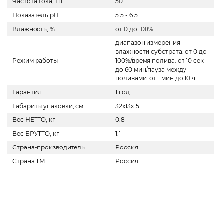
Частота тока, Гц
50
Показатель pH
5.5 - 6.5
Влажность, %
от 0 до 100%
диапазон измерения
влажности субстрата: от 0 до
Режим работы
100%/время полива: от 10 сек
до 60 мин/пауза между
поливами: от 1 мин до 10 ч
Гарантия
1 год
Габариты упаковки, см
32х13х15
Вес НЕТТО, кг
0.8
Вес БРУТТО, кг
1.1
Страна-производитель
Россия
Страна ТМ
Россия