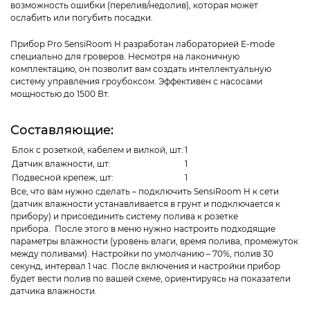
возможность ошибки (перелив/недолив), которая может
ослабить или погубить посадки.
Прибор Pro SensiRoom H разработан лабораторией E-mode
специально для гроверов. Несмотря на лаконичную
комплектацию, он позволит вам создать интеллектуальную
систему управления гроубоксом. Эффективен с насосами
мощностью до 1500 Вт.
Составляющие:
Блок с розеткой, кабелем и вилкой, шт:
1
Датчик влажности, шт:
1
Подвесной крепеж, шт:
1
Все, что вам нужно сделать – подключить SensiRoom H к сети
(датчик влажности устанавливается в грунт и подключается к
прибору) и присоединить систему полива к розетке
прибора. После этого в меню нужно настроить подходящие
параметры влажности (уровень влаги, время полива, промежуток
между поливами). Настройки по умолчанию – 70%, полив 30
секунд, интервал 1 час. После включения и настройки прибор
будет вести полив по вашей схеме, ориентируясь на показатели
датчика влажности.