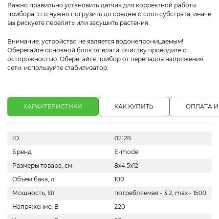
Важно правильно установить датчик для корректной работы
прибора. Его нужно погрузить до среднего слоя субстрата, иначе
вы рискуете перелить или засушить растения.
Внимание: устройство не является водонепроницаемым!
Оберегайте основной блок от влаги, очистку проводите с
осторожностью. Оберегайте прибор от перепадов напряжения
сети: используйте стабилизатор.
ХАРАКТЕРИСТИКИ
КАК КУПИТЬ
ОПЛАТА И
ID
02128
Бренд
E-mode
Размеры товара, см
8х4.5х12
Объем бака, л
100
Мощность, Вт
потребляемая - 3.2, max - 1500
Напряжение, В
220