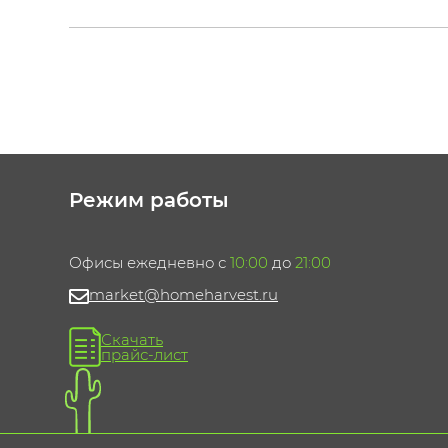
Режим работы
Офисы ежедневно с
10:00
до
21:00
market@homeharvest.ru
Скачать
прайс-лист