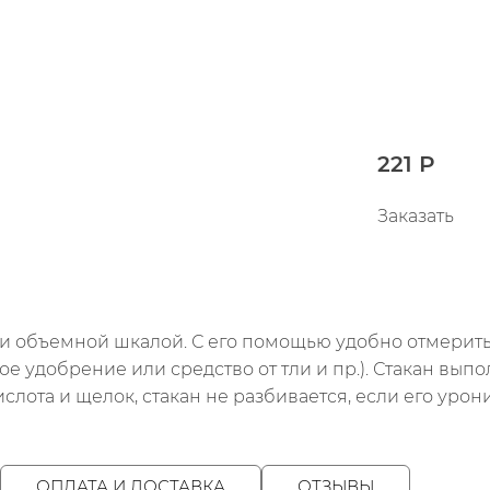
221 Р
Заказать
и объемной шкалой. С его помощью удобно отмерить
ое удобрение или средство от тли и пр.). Стакан вы
слота и щелок, стакан не разбивается, если его урони
ОПЛАТА И ДОСТАВКА
ОТЗЫВЫ