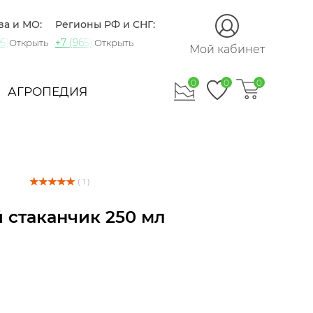
ва и МО:
Регионы РФ и СНГ:
5) 721-60-15
+7 (965) 420-10-10
Открыть
Открыть
Мой кабинет
0
0
0
АГРОПЕДИЯ
( 1 )
 стаканчик 250 мл