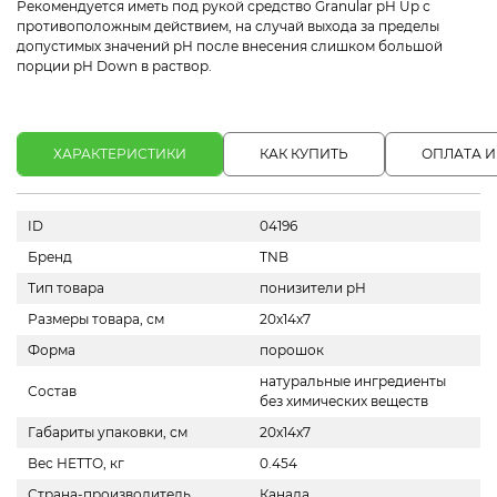
Рекомендуется иметь под рукой средство Granular pH Up с
противоположным действием, на случай выхода за пределы
допустимых значений pH после внесения слишком большой
порции pH Down в раствор.
ХАРАКТЕРИСТИКИ
КАК КУПИТЬ
ОПЛАТА И
ID
04196
Бренд
TNB
Тип товара
понизители pH
Размеры товара, см
20х14х7
Форма
порошок
натуральные ингредиенты
Состав
без химических веществ
Габариты упаковки, см
20x14x7
Вес НЕТТО, кг
0.454
Страна-производитель
Канада