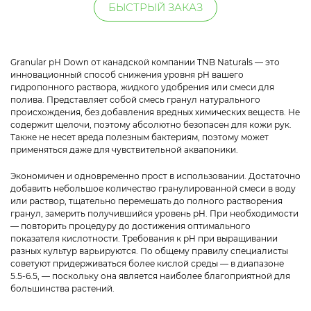
БЫСТРЫЙ ЗАКАЗ
Granular pH Down от канадской компании TNB Naturals — это
инновационный способ снижения уровня pH вашего
гидропонного раствора, жидкого удобрения или смеси для
полива. Представляет собой смесь гранул натурального
происхождения, без добавления вредных химических веществ. Не
содержит щелочи, поэтому абсолютно безопасен для кожи рук.
Также не несет вреда полезным бактериям, поэтому может
применяться даже для чувствительной аквапоники.
Экономичен и одновременно прост в использовании. Достаточно
добавить небольшое количество гранулированной смеси в воду
или раствор, тщательно перемешать до полного растворения
гранул, замерить получившийся уровень pH. При необходимости
— повторить процедуру до достижения оптимального
показателя кислотности. Требования к pH при выращивании
разных культур варьируются. По общему правилу специалисты
советуют придерживаться более кислой среды — в диапазоне
5.5-6.5, — поскольку она является наиболее благоприятной для
большинства растений.