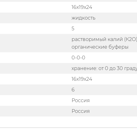
16х19х24
жидкость
5
растворимый калий (К2О)
органические буферы
0-0-0
хранение: от 0 до 30 гра
16x19x24
6
Россия
Россия