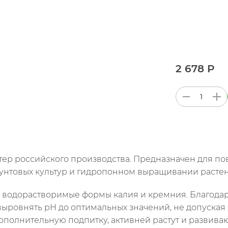
2 678 Р
тер российского производства. Предназначен для п
унтовых культур и гидропонном выращивании растен
 водорастворимые формы калия и кремния. Благода
ыровнять pH до оптимальных значений, не допуская р
ополнительную подпитку, активней растут и развиваю