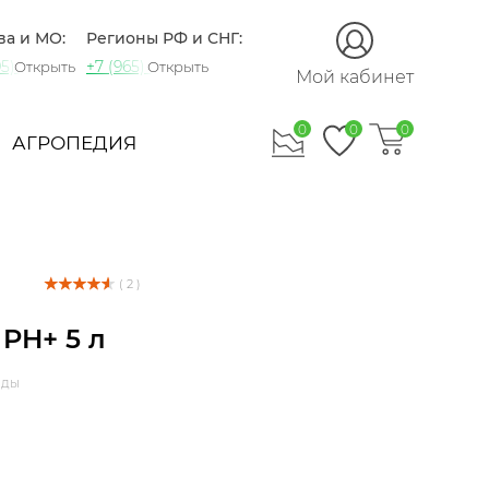
ва и МО:
Регионы РФ и СНГ:
5) 721-60-15
+7 (965) 420-10-10
Открыть
Открыть
Мой кабинет
0
0
0
АГРОПЕДИЯ
( 2 )
 PH+ 5 л
оды