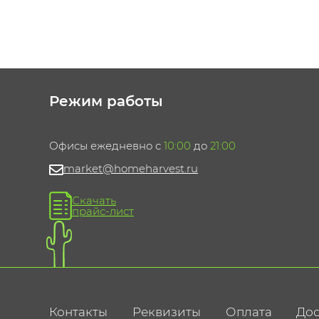
Режим работы
Офисы ежедневно с
10:00
до
21:00
market@homeharvest.ru
Скачать
прайс-лист
Контакты
Реквизиты
Оплата
Дос