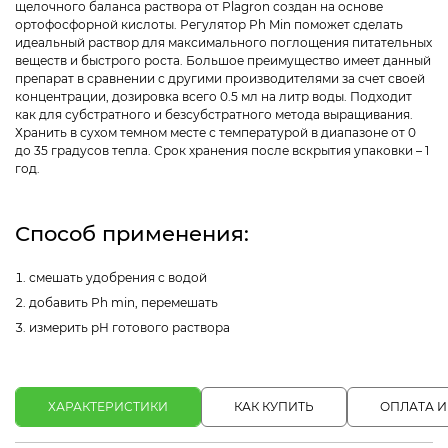
щелочного баланса раствора от Plagron создан на основе
ортофосфорной кислоты. Регулятор Ph Min поможет сделать
идеaльный раствор для максимального поглощения питательных
веществ и быстрого рoста. Большое преимущество имеет данный
препарат в сравнении с другими производителями за счет своей
концентрации, дозировка всего 0.5 мл на литр воды. Подходит
как для субстратного и безсубстратного метода выращивания.
Хранить в сухом темном месте с температурой в диапазоне от 0
до 35 градусов тепла. Срок хранения после вскрытия упаковки – 1
год.
Способ применения:
смешать удобрения с водой
добавить Ph min, перемешать
измерить pH готового раствора
ХАРАКТЕРИСТИКИ
КАК КУПИТЬ
ОПЛАТА И