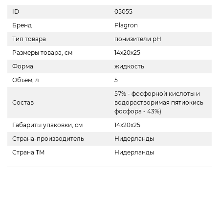
ID
05055
Бренд
Plagron
Тип товара
понизители pH
Размеры товара, см
14х20х25
Форма
жидкость
Объем, л
5
57% - фосфорной кислоты и
Состав
водорастворимая пятиокись
фосфора - 43%)
Габариты упаковки, см
14х20х25
Страна-производитель
Нидерланды
Страна ТМ
Нидерланды