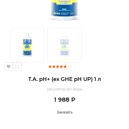
( 1 )
T.A. pH+ (ex GHE pH UP) 1 л
регулятор pH-воды
1 988 Р
Заказать