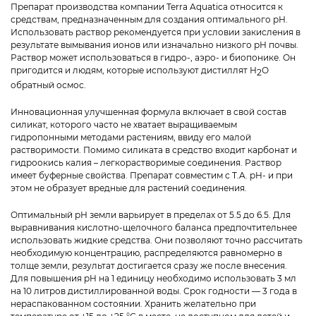
Препарат производства компании Terra Aquatica относится к
средствам, предназначенным для создания оптимального рН.
Использовать раствор рекомендуется при условии закисления в
результате вымывания ионов или изначально низкого рН почвы.
Раствор может использоваться в гидро-, аэро- и биопонике. Он
пригодится и людям, которые используют дистиллят Н
О
2
обратный осмос.
Инновационная улучшенная формула включает в свой состав
силикат, которого часто не хватает выращиваемым
гидропонными методами растениям, ввиду его малой
растворимости. Помимо силиката в средство входит карбонат и
гидроокись калия – легкорастворимые соединения. Раствор
имеет буферные свойства. Препарат совместим с T.A. pH- и при
этом не образует вредные для растений соединения.
Оптимальный рН земли варьирует в пределах от 5.5 до 6.5. Для
выравнивания кислотно-щелочного баланса предпочтительнее
использовать жидкие средства. Они позволяют точно рассчитать
необходимую концентрацию, распределяются равномерно в
толще земли, результат достигается сразу же после внесения.
Для повышения pH на 1 единицу необходимо использовать 3 мл
на 10 литров дистиллированной воды. Срок годности — 3 года в
нераспакованном состоянии. Хранить желательно при