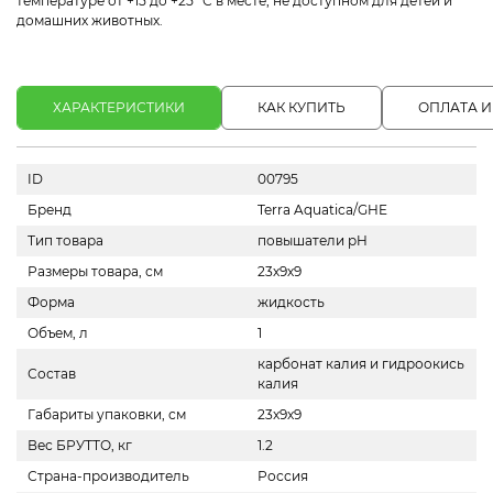
температуре от +15 до +25 °С в месте, не доступном для детей и
домашних животных.
ХАРАКТЕРИСТИКИ
КАК КУПИТЬ
ОПЛАТА И
ID
00795
Бренд
Terra Aquatica/GHE
Тип товара
повышатели pH
Размеры товара, см
23х9х9
Форма
жидкость
Объем, л
1
карбонат калия и гидроокись
Состав
калия
Габариты упаковки, см
23x9x9
Вес БРУТТО, кг
1.2
Страна-производитель
Россия