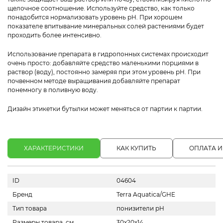
щелочное соотношение. Используйте средство, как только
понадобится нормализовать уровень pH. При хорошем
показателе впитывание минеральных солей растениями будет
проходить более интенсивно.
Использование препарата в гидропонных системах происходит
очень просто: добавляйте средство маленькими порциями в
раствор (воду), постоянно замеряя при этом уровень pH. При
почвенном методе выращивания добавляйте препарат
понемногу в поливную воду.
Дизайн этикетки бутылки может меняться от партии к партии.
ХАРАКТЕРИСТИКИ
КАК КУПИТЬ
ОПЛАТА И
ID
04604
Бренд
Terra Aquatica/GHE
Тип товара
понизители pH
Размеры товара, см
30х20х14