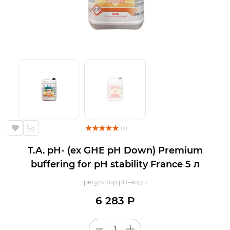
( 2 )
T.A. pH- (ex GHE pH Down) Premium
buffering for pH stability France 5 л
регулятор pH-воды
6 283 Р