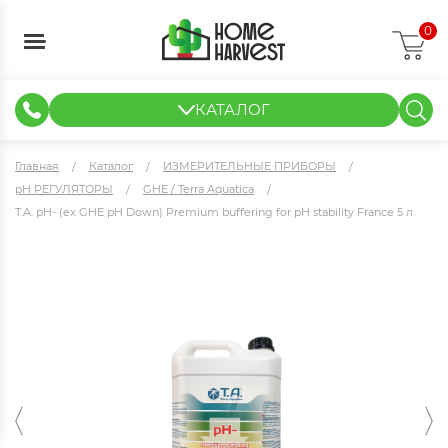
0
КАТАЛОГ
ГИДРОПОНИКА И АЭРОПОНИКА
ИЗМЕРИТЕЛЬНЫЕ ПРИБОРЫ
ТЕНТЫ И ГОТОВЫЕ РЕШЕНИЯ
КЛОНИРОВАНИЕ И РАССАДА
Главная
Каталог
ИЗМЕРИТЕЛЬНЫЕ ПРИБОРЫ
pH РЕГУЛЯТОРЫ
GHE / Terra Aquatica
T.A. pH- (ex GHE pH Down) Premium buffering for pH stability France 5 л
T.A. pH- (ex GHE pH Down) Premium buffering for pH stability France
5 л