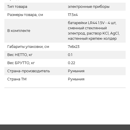
Тип товара
электронные приборы
Размеры товара, см
17.5x4
батарейки LR44 1.5V - 4 шт,
сменный стеклянный
В комплекте
электрод, раствор KCl, AgCl,
настенный крепеж-холдер
Габариты упаковки, см
7x6x23
Вес НЕТТО, кг
0.1
Вес БРУТТО, кг
0.22
Страна-производитель
Румыния
Страна ТМ
Румыния