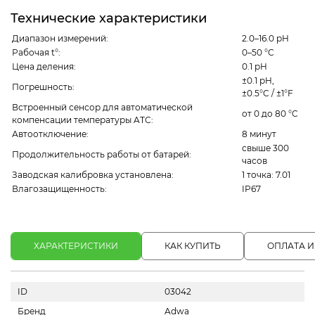
Технические характеристики
Диапазон измерений:
2.0–16.0
pH
Рабочая t°:
0–50 °C
Цена деления:
0.1 pH
±0.1 pH,
Погрешность:
±0.5°C / ±1°F
Встроенный сенсор для автоматической
от 0 до 80 °C
компенсации температуры ATC:
Автоотключение:
8 минут
свыше 300
Продолжительность работы от батарей:
часов
Заводская калибровка установлена:
1 точка: 7.01
Влагозащищенность:
IP67
ХАРАКТЕРИСТИКИ
КАК КУПИТЬ
ОПЛАТА И
ID
03042
Бренд
Adwa