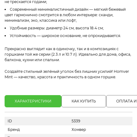
не трескается годами;
Современный минималистичный дизайн — мягкий бежевый
цвет гармонично смотрится в любом интерьере: сканди,
минимализм, эко, классика или лофт;
Удобные размеры: диаметр 24 см, высота 18.4 см;
Устойчивость — широкое основание, не опрокидывается.
Прекрасно выглядит как в одиночку, так и в композициях с
горшками той же серии (2.3 л и 10.7 л). Идеально для дома, офиса,
балкона, кухни или спальни.
Создайте стильный зелёный уголок без лишних усилий! Homver
Mint — качество, красота и практичность в одном горшке.
ХАРАКТЕРИСТИКИ
КАК КУПИТЬ
ОПЛАТА И
ID
5339
Бренд
Хомвер