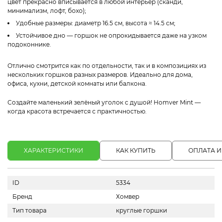
цвет прекрасно вписывается в любой интерьер (сканди,
минимализм, лофт, бохо);
Удобные размеры: диаметр 16.5 см, высота ≈ 14.5 см;
Устойчивое дно — горшок не опрокидывается даже на узком
подоконнике.
Отлично смотрится как по отдельности, так и в композициях из
нескольких горшков разных размеров. Идеально для дома,
офиса, кухни, детской комнаты или балкона.
Создайте маленький зелёный уголок с душой! Homver Mint —
когда красота встречается с практичностью.
ХАРАКТЕРИСТИКИ
КАК КУПИТЬ
ОПЛАТА И
ID
5334
Бренд
Хомвер
Тип товара
круглые горшки