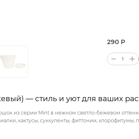
290 Р
жевый) — стиль и уют для ваших рас
шок из серии Mint в нежном светло-бежевом оттенке
алки, кактусы, суккуленты, фиттонии, хлорофитумы,