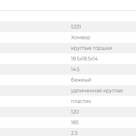
5331
Хомвер
круглые горшки
18.5х18.5х14
14.5
бежеый
удлиненная круглая
пластик
120
185
2.3