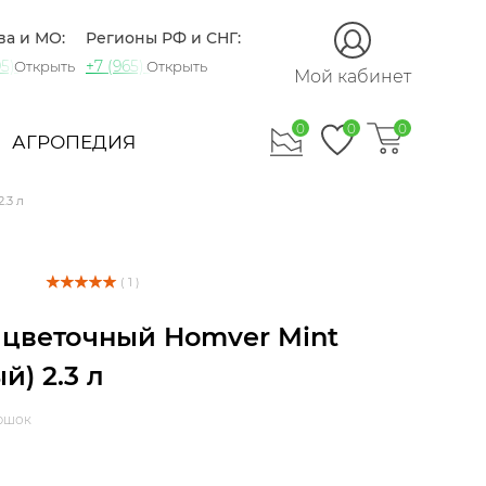
ва и МО:
Регионы РФ и СНГ:
5) 721-60-15
+7 (965) 420-10-10
Открыть
Открыть
Мой кабинет
0
0
0
АГРОПЕДИЯ
.3 л
( 1 )
 цветочный Homver Mint
й) 2.3 л
ршок