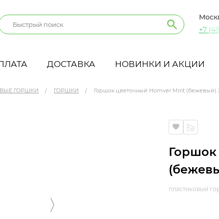
Моск
+7 (49
ПЛАТА
ДОСТАВКА
НОВИНКИ И АКЦИИ
ВЫЕ ГОРШКИ
ГОРШКИ
Горшок цветочный Homver Mint (бежевый) 2
 л
Горшок
(бежевы
пластиковый го