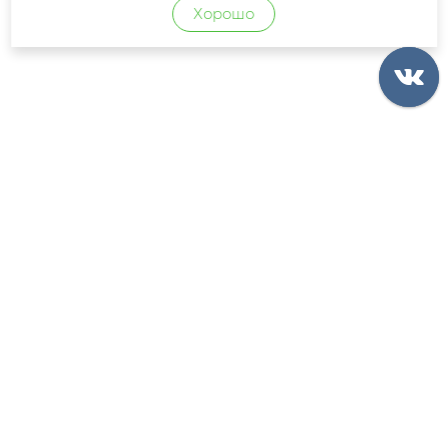
Хорошо
КОНТАКТЫ
РЕКВИЗИТЫ
ОПЛАТА
ДОСТАВКА
ГАРАНТИИ
FAQ
ОПТОВИКАМ
НОВИНКИ И АКЦИИ
ВАКАНСИИ
КАРТА САЙТА
ПОЛИТИКА КОНФИДЕНЦИАЛЬНОСТИ
ПОЛЬЗОВАТЕЛЬСКОЕ СОГЛАШЕНИЕ