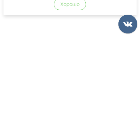
Хорошо
КОНТАКТЫ
РЕКВИЗИТЫ
ОПЛАТА
ДОСТАВКА
ГАРАНТИИ
FAQ
ОПТОВИКАМ
НОВИНКИ И АКЦИИ
ВАКАНСИИ
КАРТА САЙТА
ПОЛИТИКА КОНФИДЕНЦИАЛЬНОСТИ
ПОЛЬЗОВАТЕЛЬСКОЕ СОГЛАШЕНИЕ