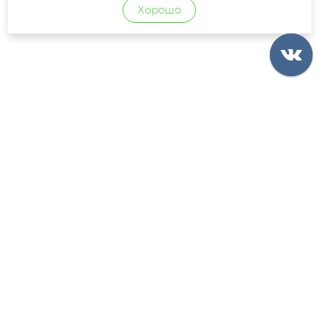
Хорошо
КОНТАКТЫ
РЕКВИЗИТЫ
ОПЛАТА
ДОСТАВКА
ГАРАНТИИ
FAQ
ОПТОВИКАМ
НОВИНКИ И АКЦИИ
ВАКАНСИИ
КАРТА САЙТА
ПОЛИТИКА КОНФИДЕНЦИАЛЬНОСТИ
ПОЛЬЗОВАТЕЛЬСКОЕ СОГЛАШЕНИЕ