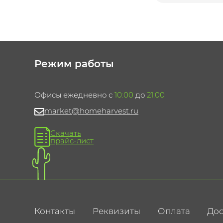
Режим работы
Офисы ежедневно с
10:00
до
21:00
market@homeharvest.ru
Скачать
прайс-лист
Контакты
Реквизиты
Оплата
Дос