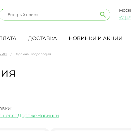
Моск
+7 (49
ПЛАТА
ДОСТАВКА
НОВИНКИ И АКЦИИ
РИИ
Долина Плодородия
дия
овки:
ешевле
Дороже
Новинки