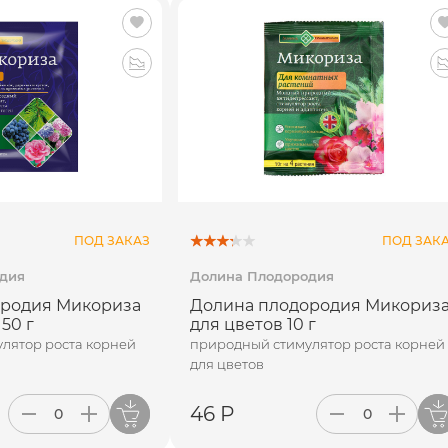
ПОД ЗАКАЗ
ПОД ЗАК
дия
Долина Плодородия
ородия Микориза
Долина плодородия Микориз
50 г
для цветов 10 г
лятор роста корней
природный стимулятор роста корней
для цветов
46 Р