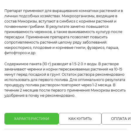
Препарат применяют для выращивания комнатных растений и в
личных подсобных хозяйствах. Микроорганизмы, входящие в
состав Микоризы, вступают в симбиоз с корнями растений и
почвенными грибами. В результате заметно повышается
приживаемость черенков, а также выживаемость культур после
пересадки. Применение препарата позволяет повысить
сопротивляемость растений целому ряду заболеваний:
макроспориоз, плодовые и корневые гнили, фузариоз, парша,
фитофтороз и др.
Содержимое пакета (10 г) разводят в 1.5-2.0 л воды. В растворе
замачивают черенки и корни пересаживаемых растений на 10-15
минут перед посадкой в грунт. Остаток раствора рекомендовано
использовать для первого полива. Для оптимального результата
процедуру полива раствором повторяют через 1-2 месяца. В
течение 2 месяцев после первого применения Микоризы вносить
удобрения в почву не рекомендовано.
ХАРАКТЕРИСТИКИ
КАК КУПИТЬ
ОПЛАТА И