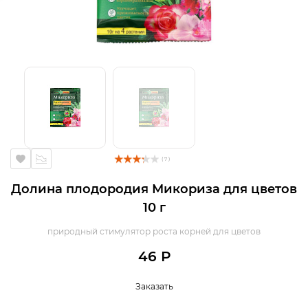
( 7 )
Долина плодородия Микориза для цветов
10 г
природный стимулятор роста корней для цветов
46 Р
Заказать