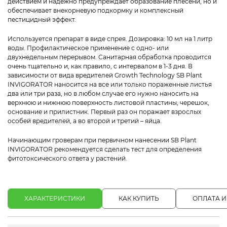
действием и надежно предупреждает образование плесени, но и
обеспечивает внекорневую подкормку и комплексный
пестицидный эффект.
Используется препарат в виде спрея. Дозировка: 10 мл на 1 литр
воды. Профилактическое применение с одно- или
двухнедельным перерывом. Санитарная обработка проводится
очень тщательно и, как правило, с интервалом в 1-3 дня. В
зависимости от вида вредителей Growth Technology SB Plant
INVIGORATOR наносится на все или только пораженные листья
два или три раза, но в любом случае его нужно наносить на
верхнюю и нижнюю поверхность листовой пластины, черешок,
основание и прилистник. Первый раз он поражает взрослых
особей вредителей, а во второй и третий – яйца.
Начинающим гроверам при первичном нанесении SB Plant
INVIGORATOR рекомендуется сделать тест для определения
фитотоксического ответа у растений.
ХАРАКТЕРИСТИКИ
КАК КУПИТЬ
ОПЛАТА И