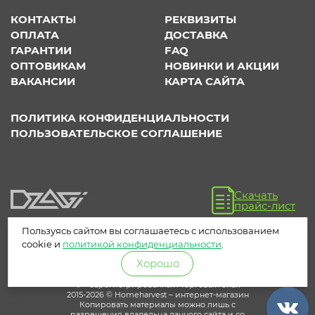
КОНТАКТЫ
РЕКВИЗИТЫ
ОПЛАТА
ДОСТАВКА
ГАРАНТИИ
FAQ
ОПТОВИКАМ
НОВИНКИ И АКЦИИ
ВАКАНСИИ
КАРТА САЙТА
ПОЛИТИКА КОНФИДЕНЦИАЛЬНОСТИ
ПОЛЬЗОВАТЕЛЬСКОЕ СОГЛАШЕНИЕ
Скачать
прайс-лист
Пользуясь сайтом вы соглашаетесь с использованием
cookie и
политикой конфиденциальности
.
Хорошо
® – зарегистрированный торговый знак
2015-2026 © Homeharvest – интернет-магазин
Копировать материалы можно лишь с
разрешения владельца данного сайта и со