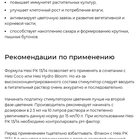
повышает иммунитет растительных культур;
улучшает клеточный рост и потребление влаги;
активизирует цветочную завязь и развитие вегетативной и
корневой части;
способствует накоплению сахара и формированию крупных,
пышных бутонов.
Рекомендации по применению
Формула Hesi PK 13/14 позволяет его применять в сочетании с
Hesi Coco или Hesi Hydro Bloom. Но из-за
высококонцентрированного состава стимулятор следует вводить
в питательный раствор очень аккуратно и последовательно.
Начинать подпитку стимулятором цветения лучше на второй
фазе цветения. Производитель рекомендует начинать с
дозировки в 2.5 мл на 10 литров раствора и постепенно
увеличивать данную норму до 15 мл/10 л. При использовании Hesi
PK 13/14 необходимо контролировать pH-фактор.
Перед применением тщательно взбалтывать. Флакон с Hesi PK
13/14 5 л хранится в темном месте с плотно закрытой крышкой.