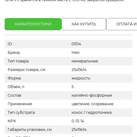
ХАРАКТЕРИСТИКИ
КАК КУПИТЬ
ОПЛАТА И
ID
01514
Бренд
Hesi
Тип товара
минеральные
Размеры товара, см
25х19х14
Форма
жидкость
Объем, л
5
Состав
калийно-фосфорные
Применение
цветение, созревание
Тип субстрата
кокос / гидропоника
NPK
0-13-14
Габариты упаковки, см
25x19x14