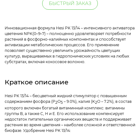
БЫСТРЫЙ ЗАКАЗ
Инновационная формула Hesi PK 13/14 – интенсивного активатора
цветения NPK(0–9–7) – полноценно удовлетворяет потребности
растений в фосфорно-калийных компонентах и способствует
активизации метаболических процессов. Его применение
позволяет существенно увеличить урожайность цветущих
культур, выращиваемых в гидропонических условиях на любых
субстратах, включая кокосовое волокно.
Краткое описание
Hesi PK 13/14 – бесцветный жидкий стимулятор с повышенным
содержанием фосфора (P
O
– 9.0%), калия (K
O – 7.2%), в состав
2
5
2
которого включен богатый витаминный комплекс: витамины
группы В, а также С, Н и Е. Его использование компенсирует
недостаток питательных органических веществ и поддерживает
растения во время цветения – наиболее сложной и ответственной
биофазе. Удобрение Hesi PK 13/14: