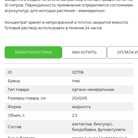
10 литров. Периодичность применения определяется состоянием
агрокультур: для молодых растений – еженедельно.
Концентрат хранят в непрозрачной и плотно закрытой емкости.
Готовый раствор использовать в течение 24 часов.
ХАРАКТЕРИСТИКИ
КАК КУПИТЬ
ОПЛАТА И
ID
02706
Бренд
Hesi
Тип товара
органо-минеральные
Размеры товара, см
20x12x15
Форма
жидкость
Объем, л
2.5
азотистые, биогумус,
Состав
биодобавки, фульвогуматы