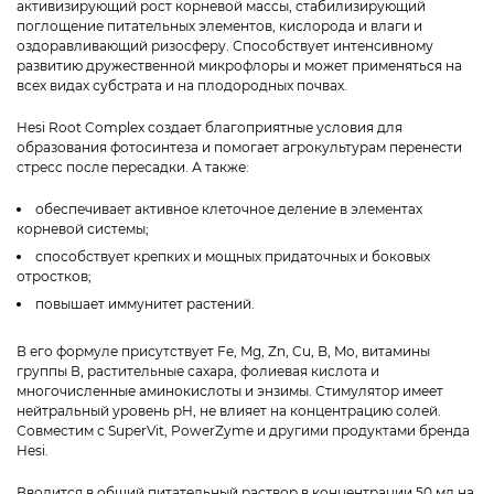
активизирующий рост корневой массы, стабилизирующий
поглощение питательных элементов, кислорода и влаги и
оздоравливающий ризосферу. Способствует интенсивному
развитию дружественной микрофлоры и может применяться на
всех видах субстрата и на плодородных почвах.
Hesi Root Complex создает благоприятные условия для
образования фотосинтеза и помогает агрокультурам перенести
стресс после пересадки. А также:
обеспечивает активное клеточное деление в элементах
корневой системы;
способствует крепких и мощных придаточных и боковых
отростков;
повышает иммунитет растений.
В его формуле присутствует Fe, Mg, Zn, Cu, B, Mo, витамины
группы В, растительные сахара, фолиевая кислота и
многочисленные аминокислоты и энзимы. Стимулятор имеет
нейтральный уровень pH, не влияет на концентрацию солей.
Совместим с SuperVit, PowerZyme и другими продуктами бренда
Hesi.
Вводится в общий питательный раствор в концентрации 50 мл на