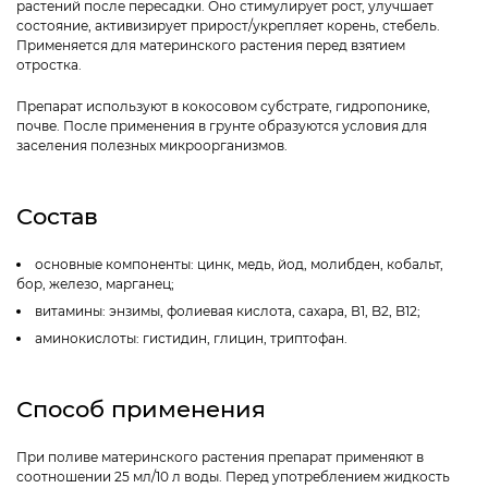
растений после пересадки. Оно стимулирует рост, улучшает
состояние, активизирует прирост/укрепляет корень, стебель.
Применяется для материнского растения перед взятием
отростка.
Препарат используют в кокосовом субстрате, гидропонике,
почве. После применения в грунте образуются условия для
заселения полезных микроорганизмов.
Состав
основные компоненты: цинк, медь, йод, молибден, кобальт,
бор, железо, марганец;
витамины: энзимы, фолиевая кислота, сахара, В1, B2, B12;
аминокислоты: гистидин, глицин, триптофан.
Способ применения
При поливе материнского растения препарат применяют в
соотношении 25 мл/10 л воды. Перед употреблением жидкость