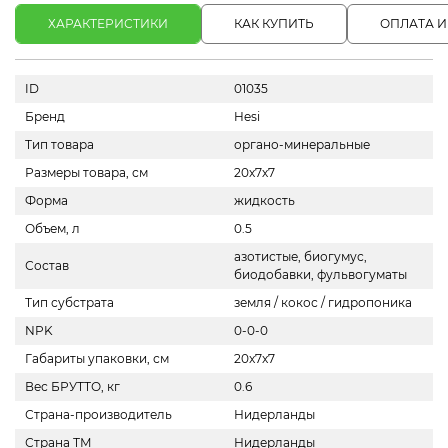
ХАРАКТЕРИСТИКИ
КАК КУПИТЬ
ОПЛАТА И
ID
01035
Бренд
Hesi
Тип товара
органо-минеральные
Размеры товара, см
20х7х7
Форма
жидкость
Объем, л
0.5
азотистые, биогумус,
Состав
биодобавки, фульвогуматы
Тип субстрата
земля / кокос / гидропоника
NPK
0-0-0
Габариты упаковки, см
20x7x7
Вес БРУТТО, кг
0.6
Страна-производитель
Нидерланды
Страна ТМ
Нидерланды