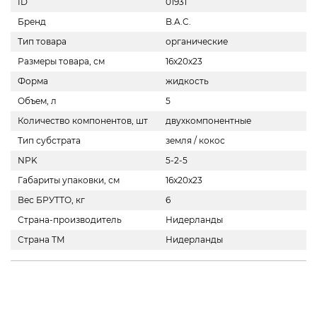
ID
01931
Бренд
B.A.C.
Тип товара
органические
Размеры товара, см
16х20х23
Форма
жидкость
Объем, л
5
Количество компонентов, шт
двухкомпонентные
Тип субстрата
земля / кокос
NPK
5-2-5
Габариты упаковки, см
16x20x23
Вес БРУТТО, кг
6
Страна-производитель
Нидерланды
Страна ТМ
Нидерланды