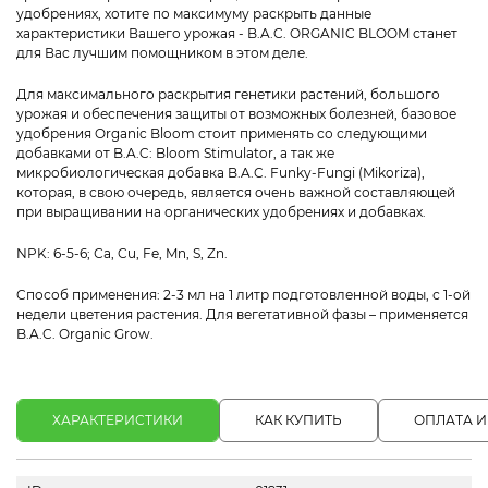
удобрениях, хотите по максимуму раскрыть данные
характеристики Вашего урожая - B.A.C. ORGANIC BLOOM станет
для Вас лучшим помощником в этом деле.
Для максимального раскрытия генетики растений, большого
урожая и обеспечения защиты от возможных болезней, базовое
удобрения Organic Bloom стоит применять со следующими
добавками от B.A.C: Bloom Stimulator, а так же
микробиологическая добавка B.A.C. Funky-Fungi (Mikoriza),
которая, в свою очередь, является очень важной составляющей
при выращивании на органических удобрениях и добавках.
NPK: 6-5-6; Сa, Cu, Fe, Mn, S, Zn.
Cпособ применения: 2-3 мл на 1 литр подготовленной воды, с 1-ой
недели цветения растения. Для вегетативной фазы – применяется
B.A.C. Organic Grow.
ХАРАКТЕРИСТИКИ
КАК КУПИТЬ
ОПЛАТА И