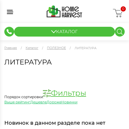
0
КАТАЛОГ
ГИДРОПОНИКА И АЭРОПОНИКА
ИЗМЕРИТЕЛЬНЫЕ ПРИБОРЫ
ТЕНТЫ И ГОТОВЫЕ РЕШЕНИЯ
КЛОНИРОВАНИЕ И РАССАДА
Главная
Каталог
ПОЛЕЗНОЕ
ЛИТЕРАТУРА
ЛИТЕРАТУРА
Фильтры
Порядок сортировки:
Выше рейтинг
Дешевле
Дороже
Новинки
Новинок в данном разделе пока нет